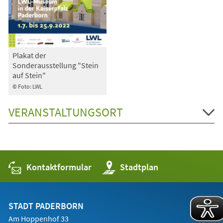
Plakat der
Sonderausstellung "Stein
auf Stein"
© Foto: LWL
VERANSTALTUNGSORT
Kontaktformular
(Öffnet
Stadtplan
in
einem
neuen
Tab)
STADT PADERBORN
Am Hoppenhof 33