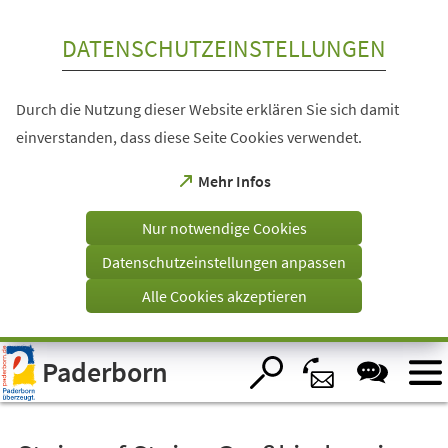
Inhalt anspringen
DATENSCHUTZEINSTELLUNGEN
Durch die Nutzung dieser Website erklären Sie sich damit
einverstanden, dass diese Seite Cookies verwendet.
(Öffnet
Mehr Infos
in
einem
Nur notwendige Cookies
neuen
Tab)
Datenschutzeinstellungen anpassen
Alle Cookies akzeptieren
Visuelle
Paderborn
Assistenzsoftware
öffnen.