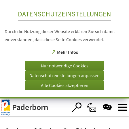
Inhalt anspringen
DATENSCHUTZEINSTELLUNGEN
Durch die Nutzung dieser Website erklären Sie sich damit
einverstanden, dass diese Seite Cookies verwendet.
(Öffnet
Mehr Infos
in
einem
Nur notwendige Cookies
neuen
Tab)
Datenschutzeinstellungen anpassen
Alle Cookies akzeptieren
Visuelle
Paderborn
Assistenzsoftware
öffnen.