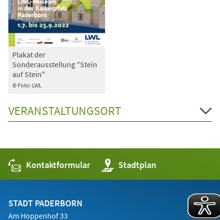
Plakat der
Sonderausstellung "Stein
auf Stein"
© Foto: LWL
VERANSTALTUNGSORT
Kontaktformular
(Öffnet
Stadtplan
in
einem
neuen
Tab)
STADT PADERBORN
Am Hoppenhof 33