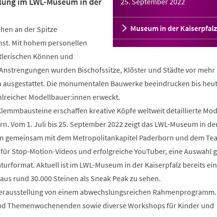
lung im LWL-Museum in der
25. September 2022
Museum in der Kaiserpfalz
hen an der Spitze
unst. Mit hohem personellen
lerischen Können und
Anstrengungen wurden Bischofssitze, Klöster und Städte vor mehr 
n ausgestattet. Die monumentalen Bauwerke beeindrucken bis heu
hlreicher Modellbauer:innen erweckt.
Klemmbausteine erschaffen kreative Köpfe weltweit detaillierte Mod
rn. Vom 1. Juli bis 25. September 2022 zeigt das LWL-Museum in de
orn gemeinsam mit dem Metropolitankapitel Paderborn und dem Te
 für Stop-Motion-Videos und erfolgreiche YouTuber, eine Auswahl 
urformat. Aktuell ist im LWL-Museum in der Kaiserpfalz bereits ei
us rund 30.000 Steinen als Sneak Peak zu sehen.
nderausstellung von einem abwechslungsreichen Rahmenprogramm.
nd Themenwochenenden sowie diverse Workshops für Kinder und