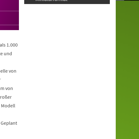
als 1.000
te und
elle von
r
am von
großer
n Modell
 Geplant