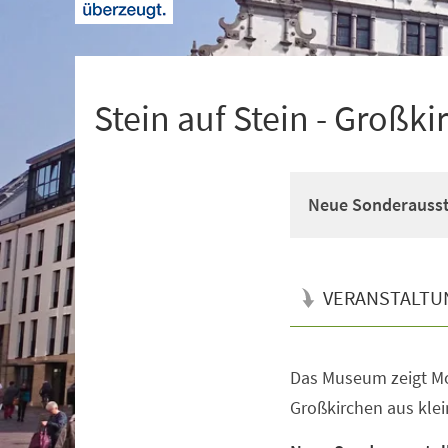
+
1
Stein auf Stein - Großk
Neue Sonderausst
VERANSTALTU
Das Museum zeigt Mod
Veranstaltungsinformationen
Großkirchen aus kle