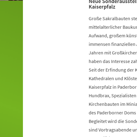
Neue Sonderausstel
Kaiserpfalz
Große Sakralbauten ste
mittelalterlicher Bauk
Aufwand, großem künst
immensen finanziellen 
Jahren mit Großkirche
haben das Interesse za
Seit der Erfindung der 
Kathedralen und Klöste
Kaiserpfalz in Paderb
Hundbrax, Spezialisten
Kirchenbauten im Miniat
des Paderborner Doms a
Begleitet wird die So
sind Vortragsabende u