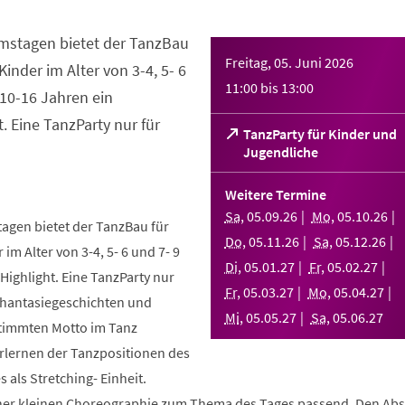
mstagen bietet der TanzBau
Freitag, 05. Juni 2026
Kinder im Alter von 3-4, 5- 6
11:00
bis
13:00
10-16 Jahren ein
. Eine TanzParty nur für
TanzParty für Kinder und
(Öffnet
Jugendliche
in
einem
Weitere Termine
neuen
Sa
,
05
.
09
.
26
Mo
,
05
.
10
.
26
Tab)
gen bietet der TanzBau für
Do
,
05
.
11
.
26
Sa
,
05
.
12
.
26
 im Alter von 3-4, 5- 6 und 7- 9
Di
,
05
.
01
.
27
Fr
,
05
.
02
.
27
ighlight. Eine TanzParty nur
Fr
,
05
.
03
.
27
Mo
,
05
.
04
.
27
Phantasiegeschichten und
Mi
,
05
.
05
.
27
Sa
,
05
.
06
.
27
stimmten Motto im Tanz
Erlernen der Tanzpositionen des
 als Stretching- Einheit.
einer kleinen Choreographie zum Thema des Tages passend. Den Ab