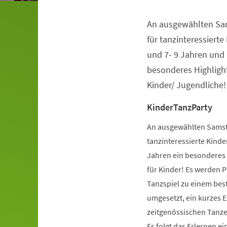
An ausgewählten Sa
Veranstaltungsinformationen
für tanzinteressierte 
und 7- 9 Jahren und 
besonderes Highlight
Kinder/ Jugendliche!
KinderTanzParty
An ausgewählten Samsta
tanzinteressierte Kinder
Jahren ein besonderes H
für Kinder! Es werden 
Tanzspiel zu einem be
umgesetzt, ein kurzes 
zeitgenössischen Tanzes
Es folgt das Erlernen 