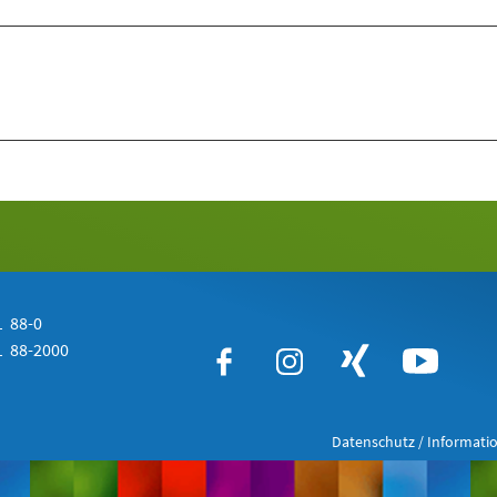
 88-0
 88-2000
Datenschutz / Informatio