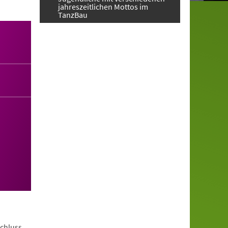
jahreszeitlichen Mottos im
TanzBau
schluss