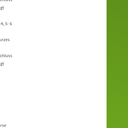
ügt
4, 5- 6
urzes
schluss
ügt
erse