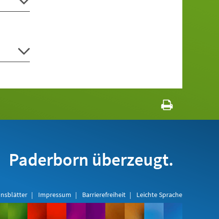
Paderborn überzeugt.
nsblätter
Impressum
Barrierefreiheit
Leichte Sprache