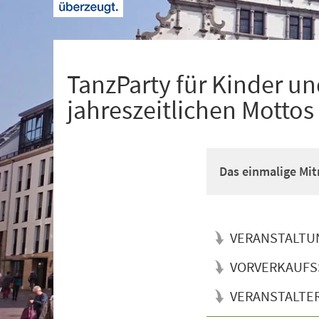
+
1
TanzParty für Kinder u
jahreszeitlichen Motto
Das einmalige Mit
VERANSTALTU
VORVERKAUFS
VERANSTALTE