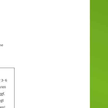
ne
 3- 6
hren
gf.
egt
ben!