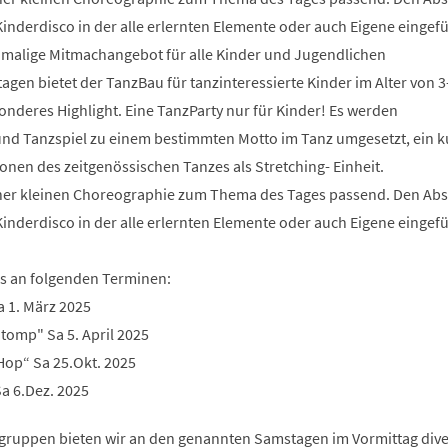
 Kinderdisco in der alle erlernten Elemente oder auch Eigene eingef
malige Mitmachangebot für alle Kinder und Jugendlichen
en bietet der TanzBau für tanzinteressierte Kinder im Alter von 3-
onderes Highlight. Eine TanzParty nur für Kinder! Es werden
nd Tanzspiel zu einem bestimmten Motto im Tanz umgesetzt, ein k
onen des zeitgenössischen Tanzes als Stretching- Einheit.
einer kleinen Choreographie zum Thema des Tages passend. Den Ab
 Kinderdisco in der alle erlernten Elemente oder auch Eigene eingef
es an folgenden Terminen:
a 1. März 2025
tomp" Sa 5. April 2025
op“ Sa 25.Okt. 2025
a 6.Dez. 2025
sgruppen bieten wir an den genannten Samstagen im Vormittag div