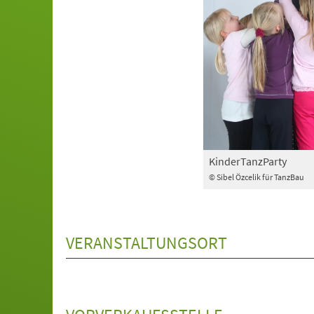
KinderTanzParty
© Sibel Özcelik für TanzBau
VERANSTALTUNGSORT