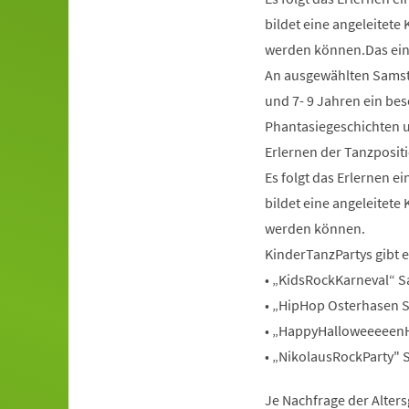
bildet eine angeleitete
werden können.Das ein
An ausgewählten Samstag
und 7- 9 Jahren ein bes
Phantasiegeschichten u
Erlernen der Tanzpositi
Es folgt das Erlernen 
bildet eine angeleitete
werden können.
KinderTanzPartys gibt 
• „KidsRockKarneval“ S
• „HipHop Osterhasen S
• „HappyHalloweeeeenH
• „NikolausRockParty" S
Je Nachfrage der Alter