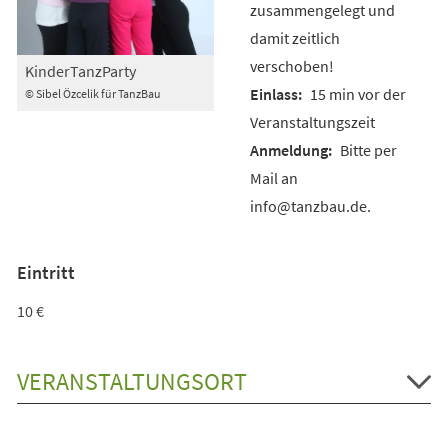
zusammengelegt und
damit zeitlich
verschoben!
KinderTanzParty
15 min vor der
© Sibel Özcelik für TanzBau
Veranstaltungszeit
Bitte per
Mail an
info@tanzbau.de.
Eintritt
10 €
VERANSTALTUNGSORT