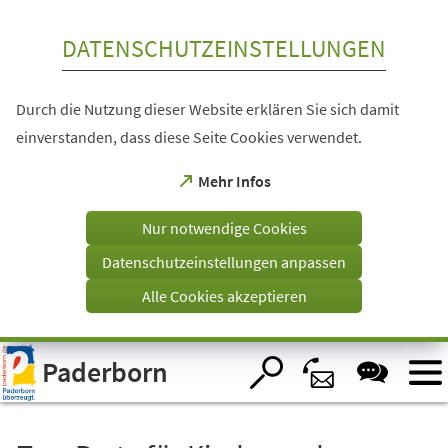
Inhalt anspringen
DATENSCHUTZEINSTELLUNGEN
Durch die Nutzung dieser Website erklären Sie sich damit
einverstanden, dass diese Seite Cookies verwendet.
(Öffnet
Mehr Infos
in
einem
Nur notwendige Cookies
neuen
Tab)
Datenschutzeinstellungen anpassen
Alle Cookies akzeptieren
Visuelle
Paderborn
Assistenzsoftware
öffnen.