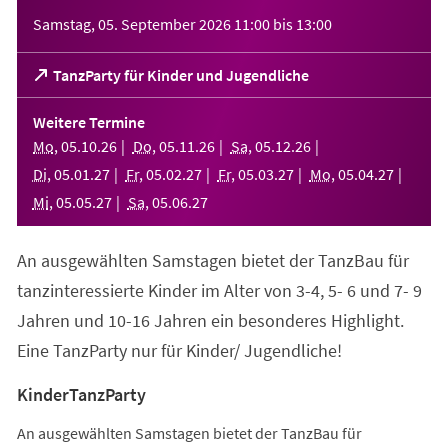
Veranstaltungsinformationen
Samstag, 05. September 2026
11:00
bis
13:00
(Öffnet
TanzParty für Kinder und Jugendliche
in
einem
Weitere Termine
neuen
Mo
,
05
.
10
.
26
Do
,
05
.
11
.
26
Sa
,
05
.
12
.
26
Tab)
Di
,
05
.
01
.
27
Fr
,
05
.
02
.
27
Fr
,
05
.
03
.
27
Mo
,
05
.
04
.
27
Mi
,
05
.
05
.
27
Sa
,
05
.
06
.
27
An ausgewählten Samstagen bietet der TanzBau für
tanzinteressierte Kinder im Alter von 3-4, 5- 6 und 7- 9
Jahren und 10-16 Jahren ein besonderes Highlight.
Eine TanzParty nur für Kinder/ Jugendliche!
KinderTanzParty
An ausgewählten Samstagen bietet der TanzBau für