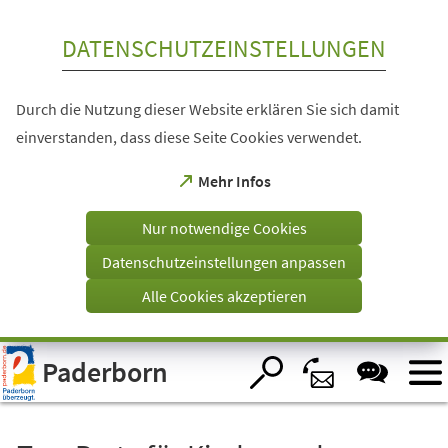
Inhalt anspringen
DATENSCHUTZEINSTELLUNGEN
Durch die Nutzung dieser Website erklären Sie sich damit
einverstanden, dass diese Seite Cookies verwendet.
(Öffnet
Mehr Infos
in
einem
Nur notwendige Cookies
neuen
Tab)
Datenschutzeinstellungen anpassen
Alle Cookies akzeptieren
Visuelle
Paderborn
Assistenzsoftware
öffnen.