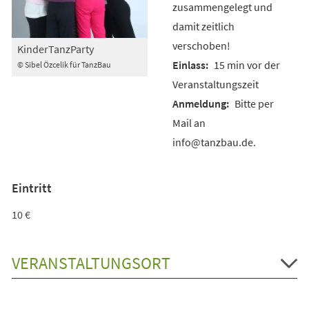
zusammengelegt und
damit zeitlich
verschoben!
KinderTanzParty
15 min vor der
© Sibel Özcelik für TanzBau
Veranstaltungszeit
Bitte per
Mail an
info@tanzbau.de.
Eintritt
10 €
VERANSTALTUNGSORT