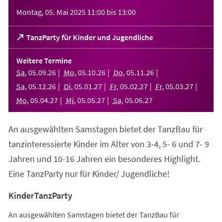
Veranstaltungsinformationen
Montag, 05. Mai 2025
11:00
bis
13:00
(Öffnet
TanzParty für Kinder und Jugendliche
in
einem
Weitere Termine
neuen
Sa
,
05
.
09
.
26
Mo
,
05
.
10
.
26
Do
,
05
.
11
.
26
Tab)
Sa
,
05
.
12
.
26
Di
,
05
.
01
.
27
Fr
,
05
.
02
.
27
Fr
,
05
.
03
.
27
Mo
,
05
.
04
.
27
Mi
,
05
.
05
.
27
Sa
,
05
.
06
.
27
An ausgewählten Samstagen bietet der TanzBau für
tanzinteressierte Kinder im Alter von 3-4, 5- 6 und 7- 9
Jahren und 10-16 Jahren ein besonderes Highlight.
Eine TanzParty nur für Kinder/ Jugendliche!
KinderTanzParty
An ausgewählten Samstagen bietet der TanzBau für