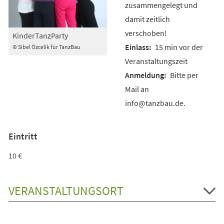
zusammengelegt und
damit zeitlich
verschoben!
KinderTanzParty
15 min vor der
© Sibel Özcelik für TanzBau
Veranstaltungszeit
Bitte per
Mail an
info@tanzbau.de.
Eintritt
10 €
VERANSTALTUNGSORT