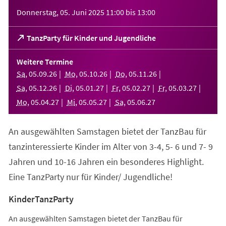
Veranstaltungsinformationen
Donnerstag, 05. Juni 2025
11:00
bis
13:00
(Öffnet
TanzParty für Kinder und Jugendliche
in
einem
Weitere Termine
neuen
Sa
,
05
.
09
.
26
Mo
,
05
.
10
.
26
Do
,
05
.
11
.
26
Tab)
Sa
,
05
.
12
.
26
Di
,
05
.
01
.
27
Fr
,
05
.
02
.
27
Fr
,
05
.
03
.
27
Mo
,
05
.
04
.
27
Mi
,
05
.
05
.
27
Sa
,
05
.
06
.
27
An ausgewählten Samstagen bietet der TanzBau für
tanzinteressierte Kinder im Alter von 3-4, 5- 6 und 7- 9
Jahren und 10-16 Jahren ein besonderes Highlight.
Eine TanzParty nur für Kinder/ Jugendliche!
KinderTanzParty
An ausgewählten Samstagen bietet der TanzBau für