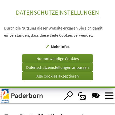
Inhalt anspringen
DATENSCHUTZEINSTELLUNGEN
Durch die Nutzung dieser Website erklären Sie sich damit
einverstanden, dass diese Seite Cookies verwendet.
(Öffnet
Mehr Infos
in
einem
Nur notwendige Cookies
neuen
Tab)
Datenschutzeinstellungen anpassen
Alle Cookies akzeptieren
Visuelle
Paderborn
Assistenzsoftware
öffnen.