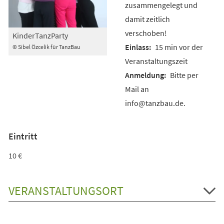
zusammengelegt und
damit zeitlich
verschoben!
KinderTanzParty
15 min vor der
© Sibel Özcelik für TanzBau
Veranstaltungszeit
Bitte per
Mail an
info@tanzbau.de.
Eintritt
10 €
VERANSTALTUNGSORT