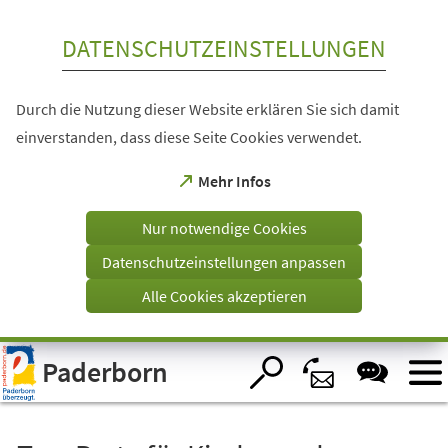
Inhalt anspringen
DATENSCHUTZEINSTELLUNGEN
Durch die Nutzung dieser Website erklären Sie sich damit
einverstanden, dass diese Seite Cookies verwendet.
(Öffnet
Mehr Infos
in
einem
Nur notwendige Cookies
neuen
Tab)
Datenschutzeinstellungen anpassen
Alle Cookies akzeptieren
Visuelle
Paderborn
Assistenzsoftware
öffnen.