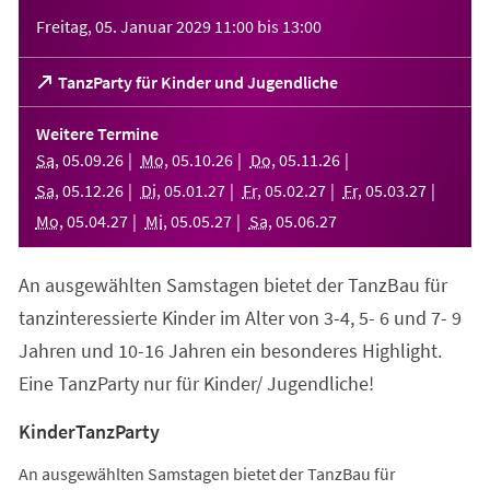
Veranstaltungsinformationen
Freitag, 05. Januar 2029
11:00
bis
13:00
(Öffnet
TanzParty für Kinder und Jugendliche
in
einem
Weitere Termine
neuen
Sa
,
05
.
09
.
26
Mo
,
05
.
10
.
26
Do
,
05
.
11
.
26
Tab)
Sa
,
05
.
12
.
26
Di
,
05
.
01
.
27
Fr
,
05
.
02
.
27
Fr
,
05
.
03
.
27
Mo
,
05
.
04
.
27
Mi
,
05
.
05
.
27
Sa
,
05
.
06
.
27
An ausgewählten Samstagen bietet der TanzBau für
tanzinteressierte Kinder im Alter von 3-4, 5- 6 und 7- 9
Jahren und 10-16 Jahren ein besonderes Highlight.
Eine TanzParty nur für Kinder/ Jugendliche!
KinderTanzParty
An ausgewählten Samstagen bietet der TanzBau für