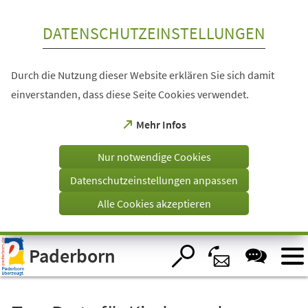
Inhalt anspringen
DATENSCHUTZEINSTELLUNGEN
Durch die Nutzung dieser Website erklären Sie sich damit
einverstanden, dass diese Seite Cookies verwendet.
(Öffnet
Mehr Infos
in
einem
Nur notwendige Cookies
neuen
Tab)
Datenschutzeinstellungen anpassen
Alle Cookies akzeptieren
Visuelle
Paderborn
Assistenzsoftware
öffnen.