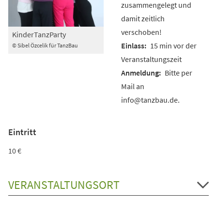
zusammengelegt und
damit zeitlich
verschoben!
KinderTanzParty
15 min vor der
© Sibel Özcelik für TanzBau
Veranstaltungszeit
Bitte per
Mail an
info@tanzbau.de.
Eintritt
10 €
VERANSTALTUNGSORT