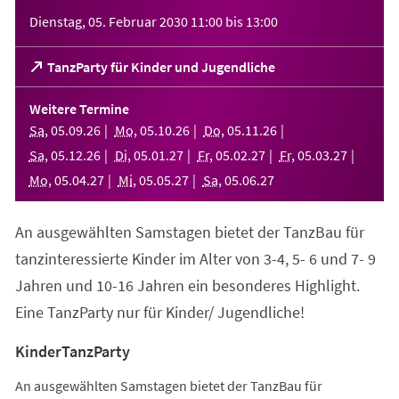
Veranstaltungsinformationen
Dienstag, 05. Februar 2030
11:00
bis
13:00
(Öffnet
TanzParty für Kinder und Jugendliche
in
einem
Weitere Termine
neuen
Sa
,
05
.
09
.
26
Mo
,
05
.
10
.
26
Do
,
05
.
11
.
26
Tab)
Sa
,
05
.
12
.
26
Di
,
05
.
01
.
27
Fr
,
05
.
02
.
27
Fr
,
05
.
03
.
27
Mo
,
05
.
04
.
27
Mi
,
05
.
05
.
27
Sa
,
05
.
06
.
27
An ausgewählten Samstagen bietet der TanzBau für
tanzinteressierte Kinder im Alter von 3-4, 5- 6 und 7- 9
Jahren und 10-16 Jahren ein besonderes Highlight.
Eine TanzParty nur für Kinder/ Jugendliche!
KinderTanzParty
An ausgewählten Samstagen bietet der TanzBau für