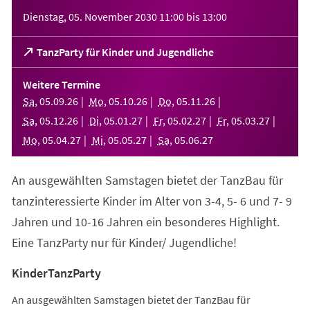
Veranstaltungsinformationen
Dienstag, 05. November 2030
11:00
bis
13:00
(Öffnet
TanzParty für Kinder und Jugendliche
in
einem
Weitere Termine
neuen
Sa
,
05
.
09
.
26
Mo
,
05
.
10
.
26
Do
,
05
.
11
.
26
Tab)
Sa
,
05
.
12
.
26
Di
,
05
.
01
.
27
Fr
,
05
.
02
.
27
Fr
,
05
.
03
.
27
Mo
,
05
.
04
.
27
Mi
,
05
.
05
.
27
Sa
,
05
.
06
.
27
An ausgewählten Samstagen bietet der TanzBau für
tanzinteressierte Kinder im Alter von 3-4, 5- 6 und 7- 9
Jahren und 10-16 Jahren ein besonderes Highlight.
Eine TanzParty nur für Kinder/ Jugendliche!
KinderTanzParty
An ausgewählten Samstagen bietet der TanzBau für