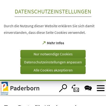
Inhalt anspringen
DATENSCHUTZEINSTELLUNGEN
Durch die Nutzung dieser Website erklären Sie sich damit
einverstanden, dass diese Seite Cookies verwendet.
(Öffnet
Mehr Infos
in
einem
Nur notwendige Cookies
neuen
Tab)
Datenschutzeinstellungen anpassen
Alle Cookies akzeptieren
Visuelle
Paderborn
Assistenzsoftware
öffnen.