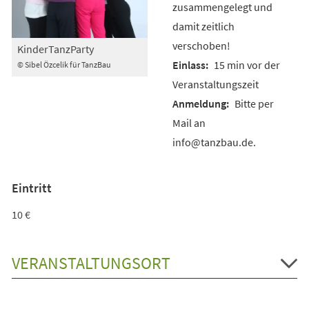
zusammengelegt und
damit zeitlich
verschoben!
KinderTanzParty
15 min vor der
© Sibel Özcelik für TanzBau
Veranstaltungszeit
Bitte per
Mail an
info@tanzbau.de.
Eintritt
10 €
VERANSTALTUNGSORT