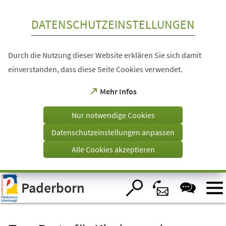
Inhalt anspringen
DATENSCHUTZEINSTELLUNGEN
Durch die Nutzung dieser Website erklären Sie sich damit
einverstanden, dass diese Seite Cookies verwendet.
(Öffnet
Mehr Infos
in
einem
Nur notwendige Cookies
neuen
Tab)
Datenschutzeinstellungen anpassen
Alle Cookies akzeptieren
Visuelle
Paderborn
Assistenzsoftware
öffnen.