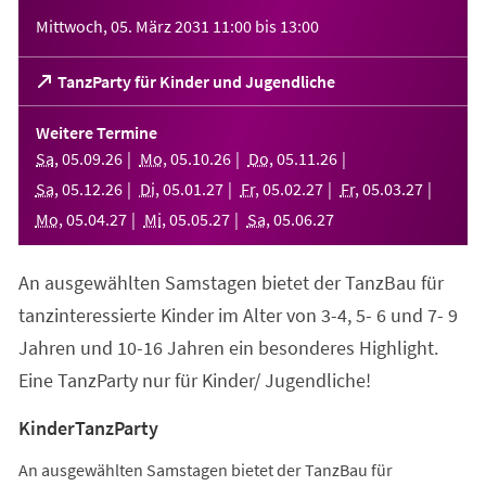
Veranstaltungsinformationen
Mittwoch, 05. März 2031
11:00
bis
13:00
(Öffnet
TanzParty für Kinder und Jugendliche
in
einem
Weitere Termine
neuen
Sa
,
05
.
09
.
26
Mo
,
05
.
10
.
26
Do
,
05
.
11
.
26
Tab)
Sa
,
05
.
12
.
26
Di
,
05
.
01
.
27
Fr
,
05
.
02
.
27
Fr
,
05
.
03
.
27
Mo
,
05
.
04
.
27
Mi
,
05
.
05
.
27
Sa
,
05
.
06
.
27
An ausgewählten Samstagen bietet der TanzBau für
tanzinteressierte Kinder im Alter von 3-4, 5- 6 und 7- 9
Jahren und 10-16 Jahren ein besonderes Highlight.
Eine TanzParty nur für Kinder/ Jugendliche!
KinderTanzParty
An ausgewählten Samstagen bietet der TanzBau für