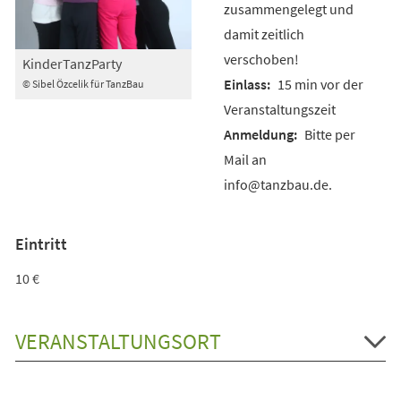
zusammengelegt und
damit zeitlich
verschoben!
KinderTanzParty
15 min vor der
© Sibel Özcelik für TanzBau
Veranstaltungszeit
Bitte per
Mail an
info@tanzbau.de.
Eintritt
10 €
VERANSTALTUNGSORT