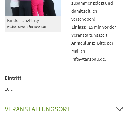
zusammengelegt und
damit zeitlich
verschoben!
KinderTanzParty
15 min vor der
© Sibel Özcelik für TanzBau
Veranstaltungszeit
Bitte per
Mail an
info@tanzbau.de.
Eintritt
10 €
VERANSTALTUNGSORT