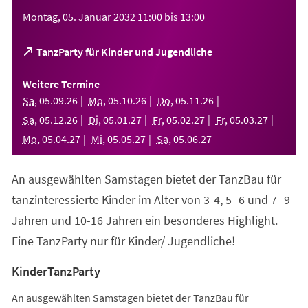
Veranstaltungsinformationen
Montag, 05. Januar 2032
11:00
bis
13:00
(Öffnet
TanzParty für Kinder und Jugendliche
in
einem
Weitere Termine
neuen
Sa
,
05
.
09
.
26
Mo
,
05
.
10
.
26
Do
,
05
.
11
.
26
Tab)
Sa
,
05
.
12
.
26
Di
,
05
.
01
.
27
Fr
,
05
.
02
.
27
Fr
,
05
.
03
.
27
Mo
,
05
.
04
.
27
Mi
,
05
.
05
.
27
Sa
,
05
.
06
.
27
An ausgewählten Samstagen bietet der TanzBau für
tanzinteressierte Kinder im Alter von 3-4, 5- 6 und 7- 9
Jahren und 10-16 Jahren ein besonderes Highlight.
Eine TanzParty nur für Kinder/ Jugendliche!
KinderTanzParty
An ausgewählten Samstagen bietet der TanzBau für