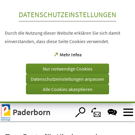
Inhalt anspringen
DATENSCHUTZEINSTELLUNGEN
Durch die Nutzung dieser Website erklären Sie sich damit
einverstanden, dass diese Seite Cookies verwendet.
(Öffnet
Mehr Infos
in
einem
Nur notwendige Cookies
neuen
Tab)
Datenschutzeinstellungen anpassen
Alle Cookies akzeptieren
Visuelle
Paderborn
Assistenzsoftware
öffnen.