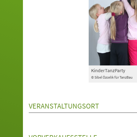
KinderTanzParty
© Sibel Özcelik für TanzBau
VERANSTALTUNGSORT