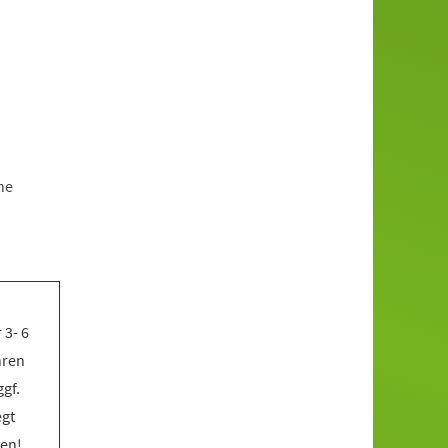
ne
 3- 6
hren
gf.
egt
ben!