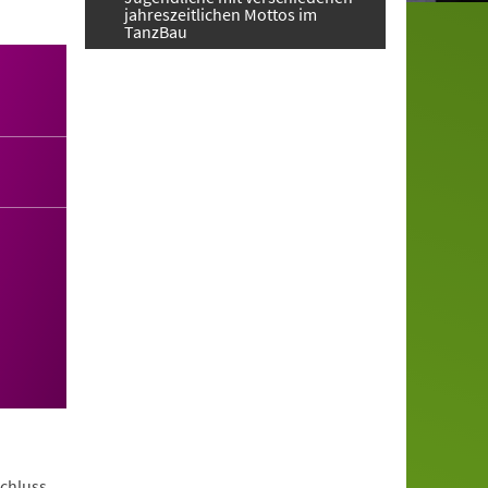
jahreszeitlichen Mottos im
TanzBau
schluss