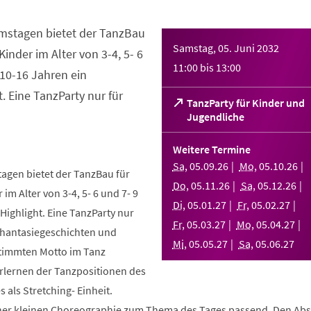
mstagen bietet der TanzBau
Samstag, 05. Juni 2032
Kinder im Alter von 3-4, 5- 6
11:00
bis
13:00
10-16 Jahren ein
. Eine TanzParty nur für
TanzParty für Kinder und
(Öffnet
Jugendliche
in
einem
Weitere Termine
neuen
Sa
,
05
.
09
.
26
Mo
,
05
.
10
.
26
Tab)
gen bietet der TanzBau für
Do
,
05
.
11
.
26
Sa
,
05
.
12
.
26
 im Alter von 3-4, 5- 6 und 7- 9
Di
,
05
.
01
.
27
Fr
,
05
.
02
.
27
ighlight. Eine TanzParty nur
Fr
,
05
.
03
.
27
Mo
,
05
.
04
.
27
Phantasiegeschichten und
Mi
,
05
.
05
.
27
Sa
,
05
.
06
.
27
stimmten Motto im Tanz
Erlernen der Tanzpositionen des
 als Stretching- Einheit.
einer kleinen Choreographie zum Thema des Tages passend. Den Ab