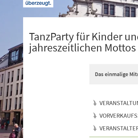
+
1
TanzParty für Kinder u
jahreszeitlichen Motto
Das einmalige Mit
VERANSTALTU
VORVERKAUFS
VERANSTALTE