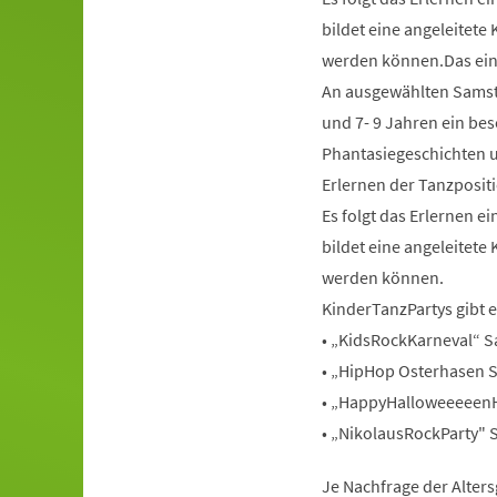
bildet eine angeleitete
werden können.Das ein
An ausgewählten Samstag
und 7- 9 Jahren ein bes
Phantasiegeschichten u
Erlernen der Tanzpositi
Es folgt das Erlernen 
bildet eine angeleitete
werden können.
KinderTanzPartys gibt 
• „KidsRockKarneval“ S
• „HipHop Osterhasen S
• „HappyHalloweeeeenH
• „NikolausRockParty" S
Je Nachfrage der Alter