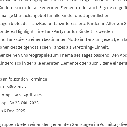
 Kinderdisco in der alle erlernten Elemente oder auch Eigene eingef
malige Mitmachangebot für alle Kinder und Jugendlichen
en bietet der TanzBau für tanzinteressierte Kinder im Alter von 3-
onderes Highlight. Eine TanzParty nur für Kinder! Es werden
nd Tanzspiel zu einem bestimmten Motto im Tanz umgesetzt, ein k
onen des zeitgenössischen Tanzes als Stretching- Einheit.
einer kleinen Choreographie zum Thema des Tages passend. Den Ab
 Kinderdisco in der alle erlernten Elemente oder auch Eigene eingef
es an folgenden Terminen:
a 1. März 2025
tomp" Sa 5. April 2025
op“ Sa 25.Okt. 2025
a 6.Dez. 2025
sgruppen bieten wir an den genannten Samstagen im Vormittag div