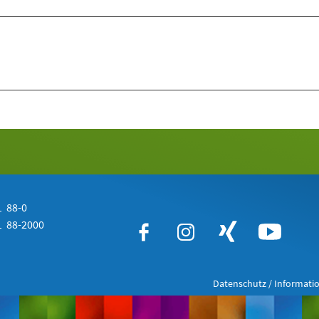
 88-0
 88-2000
Datenschutz / Informatio