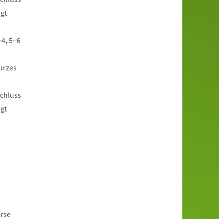
ügt
4, 5- 6
urzes
schluss
ügt
erse