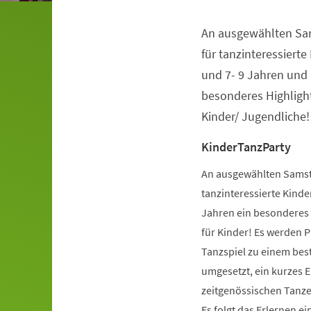
An ausgewählten Sa
Veranstaltungsinformationen
für tanzinteressierte 
und 7- 9 Jahren und 
besonderes Highlight
Kinder/ Jugendliche!
KinderTanzParty
An ausgewählten Samsta
tanzinteressierte Kinder
Jahren ein besonderes H
für Kinder! Es werden 
Tanzspiel zu einem be
umgesetzt, ein kurzes 
zeitgenössischen Tanzes
Es folgt das Erlernen 