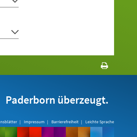
Paderborn überzeugt.
nsblätter
Impressum
Barrierefreiheit
Leichte Sprache