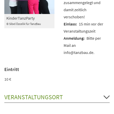
zusammengelegt und
damit zeitlich
verschoben!
KinderTanzParty
15 min vor der
© Sibel Özcelik für TanzBau
Veranstaltungszeit
Bitte per
Mail an
info@tanzbau.de.
Eintritt
10 €
VERANSTALTUNGSORT