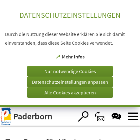
Inhalt anspringen
DATENSCHUTZEINSTELLUNGEN
Durch die Nutzung dieser Website erklären Sie sich damit
einverstanden, dass diese Seite Cookies verwendet.
(Öffnet
Mehr Infos
in
einem
Nur notwendige Cookies
neuen
Tab)
Datenschutzeinstellungen anpassen
Alle Cookies akzeptieren
Visuelle
Paderborn
Assistenzsoftware
öffnen.