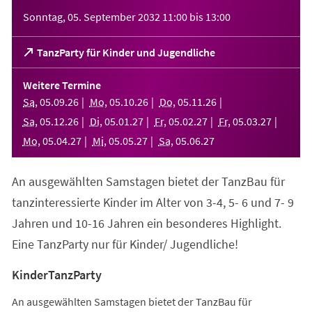
Veranstaltungsinformationen
Sonntag, 05. September 2032
11:00
bis
13:00
(Öffnet
TanzParty für Kinder und Jugendliche
in
einem
Weitere Termine
neuen
Sa
,
05
.
09
.
26
Mo
,
05
.
10
.
26
Do
,
05
.
11
.
26
Tab)
Sa
,
05
.
12
.
26
Di
,
05
.
01
.
27
Fr
,
05
.
02
.
27
Fr
,
05
.
03
.
27
Mo
,
05
.
04
.
27
Mi
,
05
.
05
.
27
Sa
,
05
.
06
.
27
An ausgewählten Samstagen bietet der TanzBau für
tanzinteressierte Kinder im Alter von 3-4, 5- 6 und 7- 9
Jahren und 10-16 Jahren ein besonderes Highlight.
Eine TanzParty nur für Kinder/ Jugendliche!
KinderTanzParty
An ausgewählten Samstagen bietet der TanzBau für