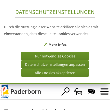
Inhalt anspringen
DATENSCHUTZEINSTELLUNGEN
Durch die Nutzung dieser Website erklären Sie sich damit
einverstanden, dass diese Seite Cookies verwendet.
(Öffnet
Mehr Infos
in
einem
Nur notwendige Cookies
neuen
Tab)
Datenschutzeinstellungen anpassen
Alle Cookies akzeptieren
Visuelle
Paderborn
Assistenzsoftware
öffnen.