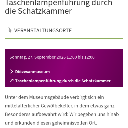
Taschenlampenführung durch
die Schatzkammer
VERANSTALTUNGSORTE
Veranstaltungsinformationen
Sonntag, 27. September 2026
11:00
bis
12:00
Diözesanmuseum
(Öffnet
Taschenlampenführung durch die Schatzkammer
in
einem
Unter dem Museumsgebäude verbirgt sich ein
neuen
Tab)
mittelalterlicher Gewölbekeller, in dem etwas ganz
Besonderes aufbewahrt wird: Wir begeben uns hinab
und erkunden diesen geheimnisvollen Ort.