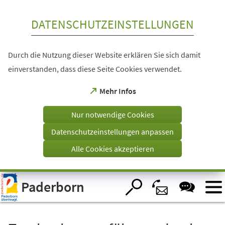
Inhalt anspringen
DATENSCHUTZEINSTELLUNGEN
Durch die Nutzung dieser Website erklären Sie sich damit
einverstanden, dass diese Seite Cookies verwendet.
(Öffnet
Mehr Infos
in
einem
Nur notwendige Cookies
neuen
Tab)
Datenschutzeinstellungen anpassen
Alle Cookies akzeptieren
Visuelle
Paderborn
Assistenzsoftware
öffnen.