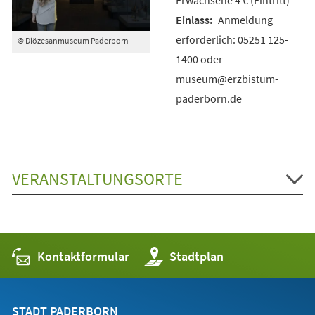
Anmeldung
erforderlich: 05251 125-
© Diözesanmuseum Paderborn
1400 oder
museum@erzbistum-
paderborn.de
VERANSTALTUNGSORTE
Kontaktformular
(Öffnet
Stadtplan
in
einem
neuen
Tab)
STADT PADERBORN