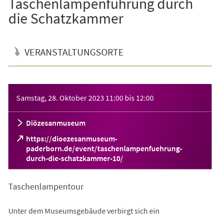
Taschenlampenführung durch
die Schatzkammer
VERANSTALTUNGSORTE
Veranstaltungsinformationen
Samstag, 28. Oktober 2023
11:00
bis
12:00
Diözesanmuseum
https://dioezesanmuseum-
paderborn.de/event/taschenlampenfuehrung-
(Öffnet
durch-die-schatzkammer-10/
in
einem
Taschenlampentour
neuen
Tab)
Unter dem Museumsgebäude verbirgt sich ein