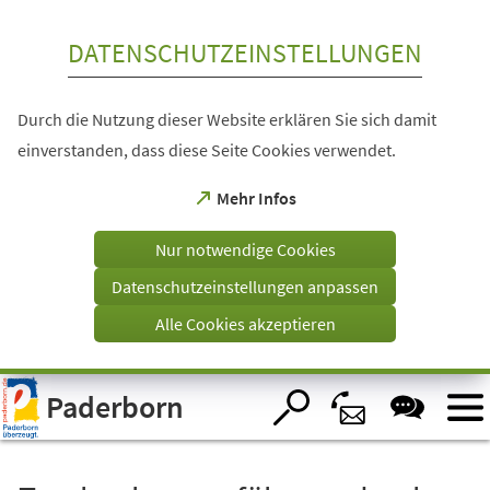
Inhalt anspringen
DATENSCHUTZEINSTELLUNGEN
Durch die Nutzung dieser Website erklären Sie sich damit
einverstanden, dass diese Seite Cookies verwendet.
(Öffnet
Mehr Infos
in
einem
Nur notwendige Cookies
neuen
Tab)
Datenschutzeinstellungen anpassen
Alle Cookies akzeptieren
Visuelle
Paderborn
Assistenzsoftware
öffnen.