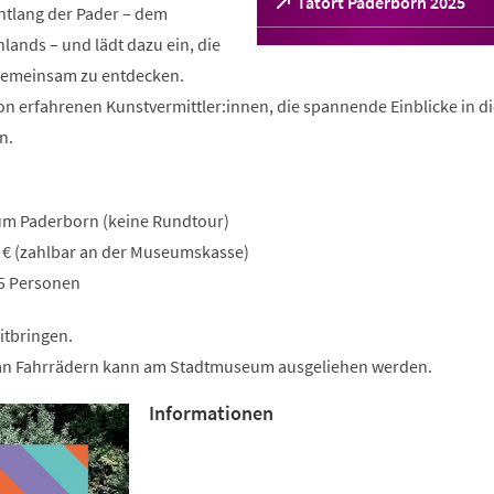
(Öffnet
Tatort Paderborn 2025
entlang der Pader – dem
in
lands – und lädt dazu ein, die
einem
neuen
 gemeinsam zu entdecken.
Tab)
on erfahrenen Kunstvermittler:innen, die spannende Einblicke in d
n.
um Paderborn (keine Rundtour)
7 € (zahlbar an der Museumskasse)
15 Personen
itbringen.
 an Fahrrädern kann am Stadtmuseum ausgeliehen werden.
Informationen