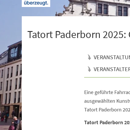
+
1
Tatort Paderborn 2025:
VERANSTALTU
VERANSTALTE
Eine geführte Fahrrad
Veranstaltungsinformationen
ausgewählten Kunst
Tatort Paderborn 2025
Tatort Paderborn 20