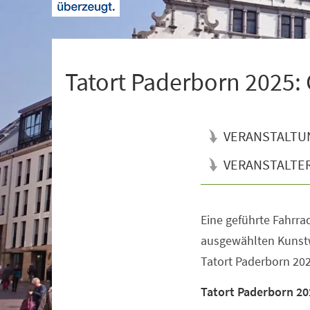
+
1
Tatort Paderborn 2025:
VERANSTALTU
VERANSTALTE
Eine geführte Fahrrad
Veranstaltungsinformationen
ausgewählten Kunst
Tatort Paderborn 2025
Tatort Paderborn 20