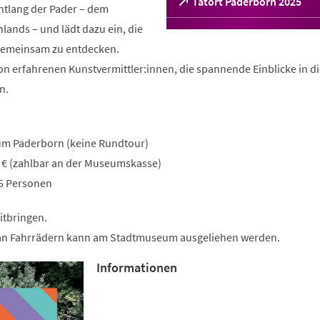
(Öffnet
Tatort Paderborn 2025
entlang der Pader – dem
in
lands – und lädt dazu ein, die
einem
neuen
 gemeinsam zu entdecken.
Tab)
on erfahrenen Kunstvermittler:innen, die spannende Einblicke in d
n.
um Paderborn (keine Rundtour)
7 € (zahlbar an der Museumskasse)
15 Personen
itbringen.
 an Fahrrädern kann am Stadtmuseum ausgeliehen werden.
Informationen