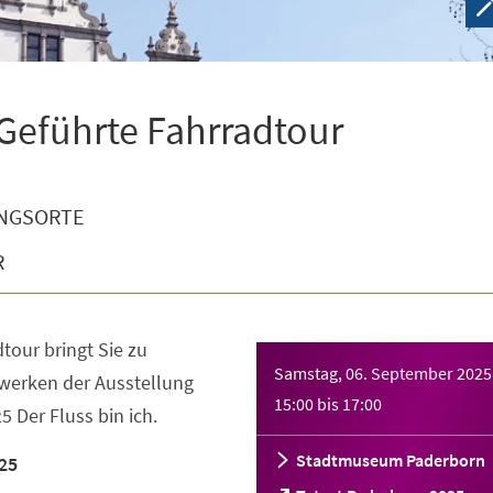
 Geführte Fahrradtour
NGSORTE
R
tour bringt Sie zu
Samstag, 06. September 2025
werken der Ausstellung
15:00
bis
17:00
 Der Fluss bin ich.
Stadtmuseum Paderborn
25