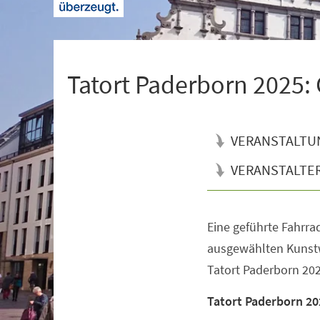
+
1
Tatort Paderborn 2025:
VERANSTALTU
VERANSTALTE
Eine geführte Fahrrad
Veranstaltungsinformationen
ausgewählten Kunst
Tatort Paderborn 2025
Tatort Paderborn 20