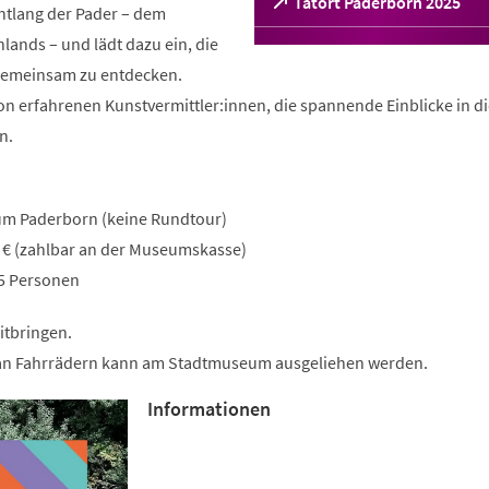
(Öffnet
Tatort Paderborn 2025
entlang der Pader – dem
in
lands – und lädt dazu ein, die
einem
neuen
 gemeinsam zu entdecken.
Tab)
on erfahrenen Kunstvermittler:innen, die spannende Einblicke in d
n.
um Paderborn (keine Rundtour)
7 € (zahlbar an der Museumskasse)
15 Personen
itbringen.
 an Fahrrädern kann am Stadtmuseum ausgeliehen werden.
Informationen