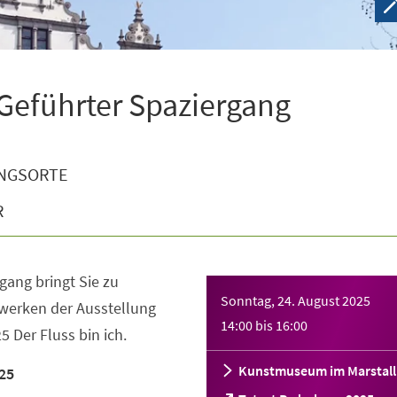
 Geführter Spaziergang
NGSORTE
R
gang bringt Sie zu
Sonntag, 24. August 2025
werken der Ausstellung
14:00
bis
16:00
 Der Fluss bin ich.
Kunstmuseum im Marstall
25