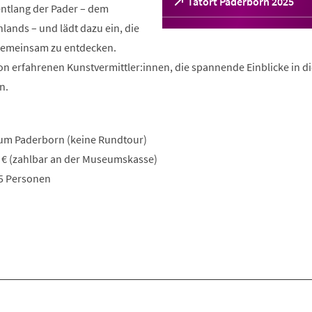
(Öffnet
Tatort Paderborn 2025
entlang der Pader – dem
in
lands – und lädt dazu ein, die
einem
neuen
 gemeinsam zu entdecken.
Tab)
on erfahrenen Kunstvermittler:innen, die spannende Einblicke in d
n.
um Paderborn (keine Rundtour)
7 € (zahlbar an der Museumskasse)
15 Personen