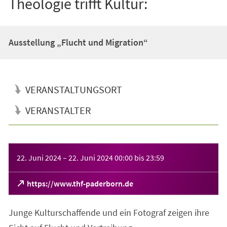
Theologie trifft Kultur:
Ausstellung „Flucht und Migration“
VERANSTALTUNGSORT
VERANSTALTER
Veranstaltungsinformationen
22. Juni 2024
–
22. Juni 2024
00:00
bis
23:59
(Öffnet
https://www.thf-paderborn.de
in
einem
Junge Kulturschaffende und ein Fotograf zeigen ihre
neuen
Tab)