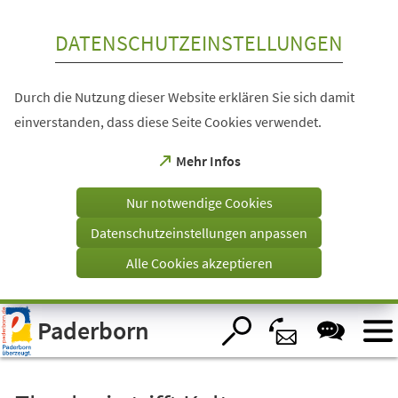
Inhalt anspringen
DATENSCHUTZEINSTELLUNGEN
Durch die Nutzung dieser Website erklären Sie sich damit
einverstanden, dass diese Seite Cookies verwendet.
(Öffnet
Mehr Infos
in
einem
Nur notwendige Cookies
neuen
Tab)
Datenschutzeinstellungen anpassen
Alle Cookies akzeptieren
Visuelle
Paderborn
Assistenzsoftware
öffnen.