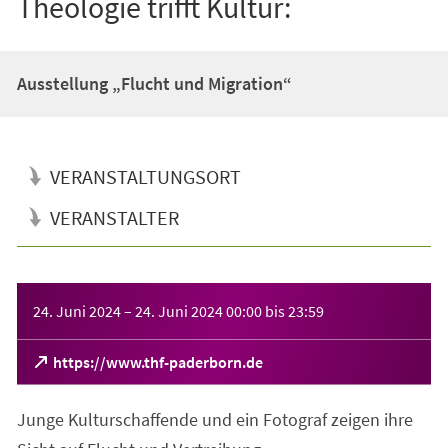
Theologie trifft Kultur:
Ausstellung „Flucht und Migration“
VERANSTALTUNGSORT
VERANSTALTER
Veranstaltungsinformationen
24. Juni 2024
–
24. Juni 2024
00:00
bis
23:59
(Öffnet
https://www.thf-paderborn.de
in
einem
Junge Kulturschaffende und ein Fotograf zeigen ihre
neuen
Tab)