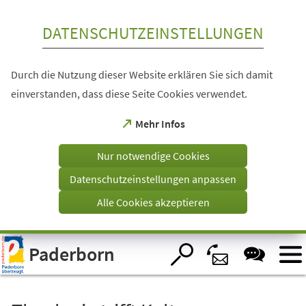
Inhalt anspringen
DATENSCHUTZEINSTELLUNGEN
Durch die Nutzung dieser Website erklären Sie sich damit
einverstanden, dass diese Seite Cookies verwendet.
(Öffnet
Mehr Infos
in
einem
Nur notwendige Cookies
neuen
Tab)
Datenschutzeinstellungen anpassen
Alle Cookies akzeptieren
Visuelle
Paderborn
Assistenzsoftware
öffnen.