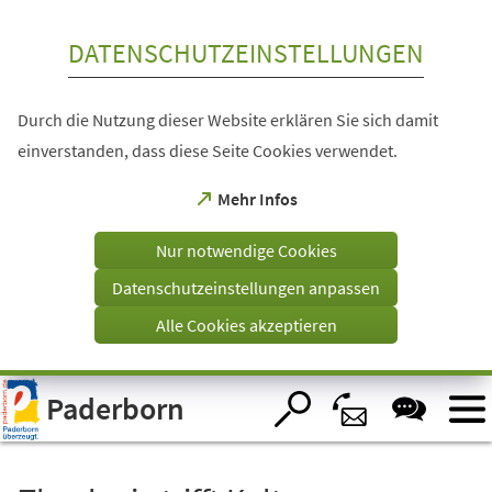
Inhalt anspringen
DATENSCHUTZEINSTELLUNGEN
Durch die Nutzung dieser Website erklären Sie sich damit
einverstanden, dass diese Seite Cookies verwendet.
(Öffnet
Mehr Infos
in
einem
Nur notwendige Cookies
neuen
Tab)
Datenschutzeinstellungen anpassen
Alle Cookies akzeptieren
Visuelle
Paderborn
Assistenzsoftware
öffnen.