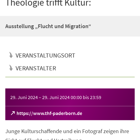
Theologie trifft Kultur:
Ausstellung „Flucht und Migration“
VERANSTALTUNGSORT
VERANSTALTER
Veranstaltungsinformationen
29. Juni 2024
–
29. Juni 2024
00:00
bis
23:59
(Öffnet
https://www.thf-paderborn.de
in
einem
Junge Kulturschaffende und ein Fotograf zeigen ihre
neuen
Tab)