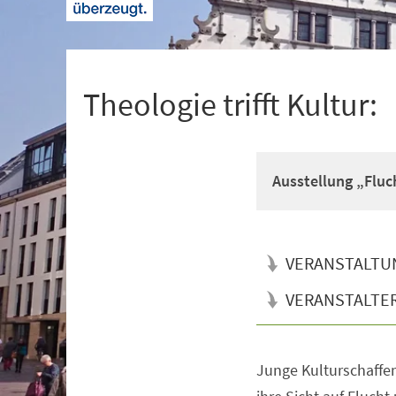
+
1
Theologie trifft Kultur:
Ausstellung „Fluc
VERANSTALTU
VERANSTALTE
Junge Kulturschaffen
Veranstaltungsinformationen