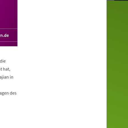
rn.de
die
t hat,
jian in
tagen des