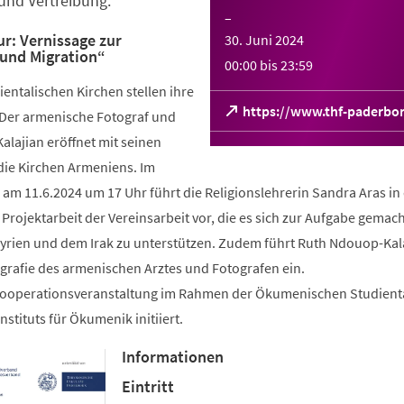
 und Vertreibung.
–
ur: Vernissage zur
30. Juni 2024
 und Migration“
00:00
bis
23:59
entalischen Kirchen stellen ihre
(Öffnet
https://www.thf-paderbo
 Der armenische Fotograf und
in
Kalajian eröffnet mit seinen
einem
neuen
 die Kirchen Armeniens. Im
Tab)
m 11.6.2024 um 17 Uhr führt die Religionslehrerin Sandra Aras in 
 Projektarbeit der Vereinsarbeit vor, die es sich zur Aufgabe gemach
Syrien und dem Irak zu unterstützen. Zudem führt Ruth Ndouop-Kala
ografie des armenischen Arztes und Fotografen ein.
s Kooperationsveranstaltung im Rahmen der Ökumenischen Studien
tituts für Ökumenik initiiert.
Informationen
Eintritt