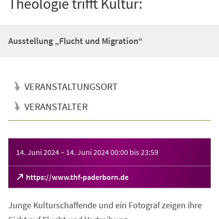
Theologie trifft Kultur:
Ausstellung „Flucht und Migration“
VERANSTALTUNGSORT
VERANSTALTER
Veranstaltungsinformationen
14. Juni 2024
–
14. Juni 2024
00:00
bis
23:59
(Öffnet
https://www.thf-paderborn.de
in
einem
Junge Kulturschaffende und ein Fotograf zeigen ihre
neuen
Tab)