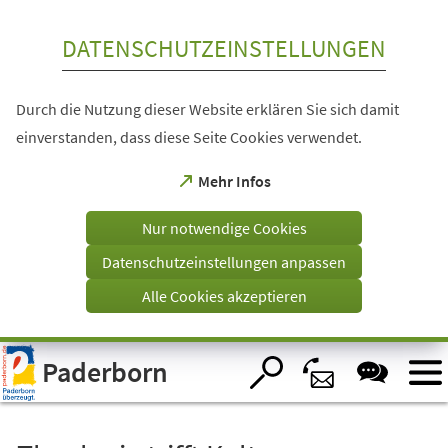
Inhalt anspringen
DATENSCHUTZEINSTELLUNGEN
Durch die Nutzung dieser Website erklären Sie sich damit
einverstanden, dass diese Seite Cookies verwendet.
(Öffnet
Mehr Infos
in
einem
Nur notwendige Cookies
neuen
Tab)
Datenschutzeinstellungen anpassen
Alle Cookies akzeptieren
Visuelle
Paderborn
Assistenzsoftware
öffnen.