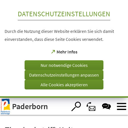
Inhalt anspringen
DATENSCHUTZEINSTELLUNGEN
Durch die Nutzung dieser Website erklären Sie sich damit
einverstanden, dass diese Seite Cookies verwendet.
(Öffnet
Mehr Infos
in
einem
Nur notwendige Cookies
neuen
Tab)
Datenschutzeinstellungen anpassen
Alle Cookies akzeptieren
Visuelle
Paderborn
Assistenzsoftware
öffnen.