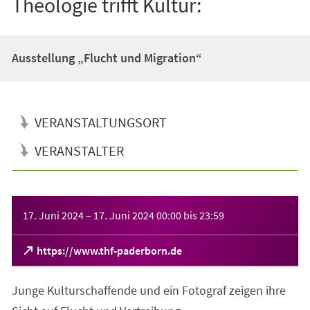
Theologie trifft Kultur:
Ausstellung „Flucht und Migration“
VERANSTALTUNGSORT
VERANSTALTER
Veranstaltungsinformationen
17. Juni 2024
–
17. Juni 2024
00:00
bis
23:59
(Öffnet
https://www.thf-paderborn.de
in
einem
Junge Kulturschaffende und ein Fotograf zeigen ihre
neuen
Tab)