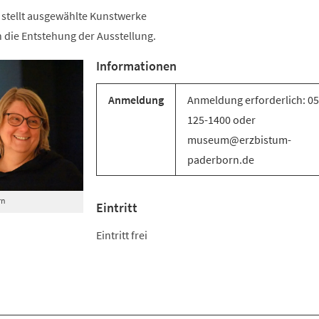
einem
neuen
 stellt ausgewählte Kunstwerke
Tab)
in die Entstehung der Ausstellung.
Informationen
Anmeldung
Anmeldung erforderlich: 0
125-1400 oder
museum@erzbistum-
paderborn.de
rn
Eintritt
Eintritt frei