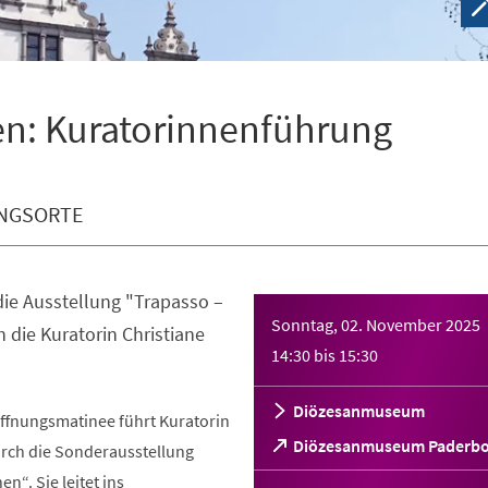
en: Kuratorinnenführung
NGSORTE
ie Ausstellung "Trapasso –
Sonntag, 02. November 2025
die Kuratorin Christiane
14:30
bis
15:30
Diözesanmuseum
öffnungsmatinee führt Kuratorin
(Öffnet
Diözesanmuseum Paderb
rch die Sonderausstellung
in
n“. Sie leitet ins