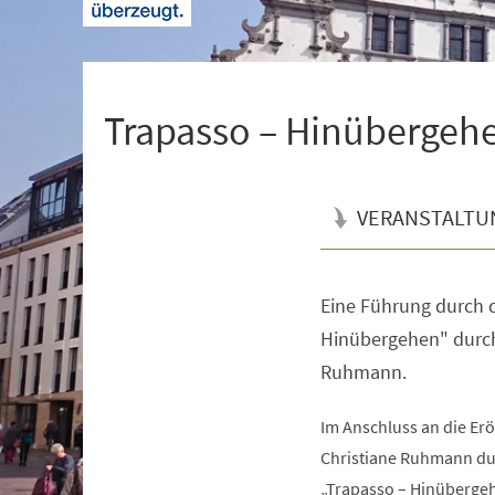
+
1
Trapasso – Hinübergeh
VERANSTALTU
Eine Führung durch d
Veranstaltungsinformationen
Hinübergehen" durch 
Ruhmann.
Im Anschluss an die Er
Christiane Ruhmann du
„Trapasso – Hinübergehe