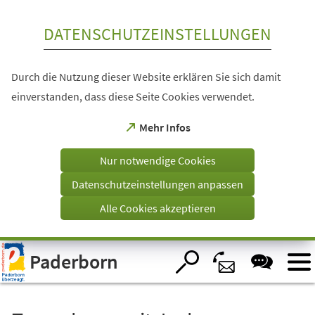
Inhalt anspringen
DATENSCHUTZEINSTELLUNGEN
Durch die Nutzung dieser Website erklären Sie sich damit
einverstanden, dass diese Seite Cookies verwendet.
(Öffnet
Mehr Infos
in
einem
Nur notwendige Cookies
neuen
Tab)
Datenschutzeinstellungen anpassen
Alle Cookies akzeptieren
Visuelle
Paderborn
Assistenzsoftware
öffnen.