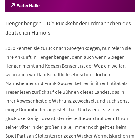
(Öffnet
PaderHalle
in
einem
Hengenbengen – Die Rückkehr der Erdmännchen des
neuen
Tab)
deutschen Humors
2020 kehrten sie zurück nach Sloegenkoegen, nun feiern sie
ihre Ankunft in Hengenbengen, denn auch wenn Sloegen
Hengen meint und Koegen Bengen, ist der Weg ein weiter,
wenn auch wortlandschaftlich sehr schön. Jochen
Malmsheimer und Frank Goosen kehren in ihrer Entität als
Tresenlesen zurück auf die Bühnen dieses Landes, das in
ihrer Abwesenheit die Währung gewechselt und auch sonst
einige Dummheiten angestellt hat. Und wieder sitzt der
glücklose König Edward, der vierte Steward auf dem Thron
seiner Väter in der großen Halle, immer noch geht es beim
Spiel Partisan Stollenterror gegen Wacker Wermelskirchen im