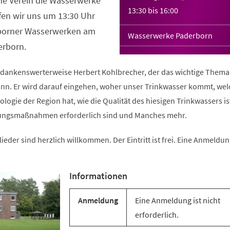
he Verein die Wasserwerke
13:30
bis
16:00
fen wir uns um 13:30 Uhr
rborner Wasserwerken am
Wasserwerke Paderborn
erborn.
 dankenswerterweise Herbert Kohlbrecher, der das wichtige Thema
nn. Er wird darauf eingehen, woher unser Trinkwasser kommt, wel
ogie der Region hat, wie die Qualität des hiesigen Trinkwassers is
ungsmaßnahmen erforderlich sind und Manches mehr.
eder sind herzlich willkommen. Der Eintritt ist frei. Eine Anmeldung
Informationen
Anmeldung
Eine Anmeldung ist nicht
erforderlich.