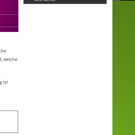
che
t, welche
 ist