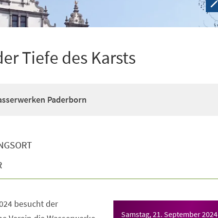
er Tiefe des Karsts
asserwerken Paderborn
NGSORT
R
024 besucht der
Samstag, 21. September 2024