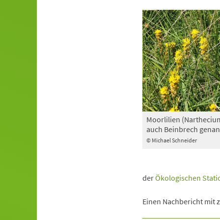
Moorlilien (Nartheciu
auch Beinbrech genan
© Michael Schneider
(Öffnet
der
Ökologischen Stati
in
Einen Nachbericht mit 
einem
neuen