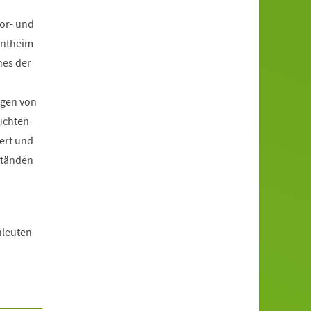
oor- und
Bentheim
nes der
ogen von
euchten
ert und
eständen
hleuten