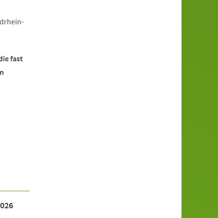
drhein-
die fast
rn
2026