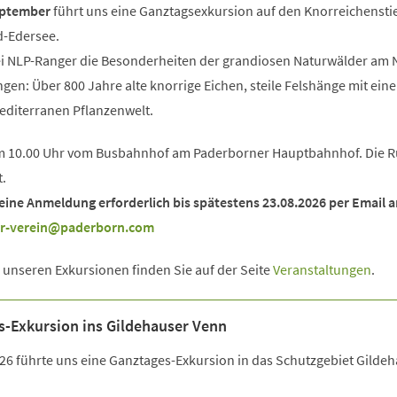
eptember
führt uns eine Ganztagsexkursion auf den Knorreichensti
d-Edersee.
ei NLP-Ranger die Besonderheiten der grandiosen Naturwälder am
gen: Über 800 Jahre alte knorrige Eichen, steile Felshänge mit eine
editerranen Pflanzenwelt.
 um 10.00 Uhr vom Busbahnhof am Paderborner Hauptbahnhof. Die 
t.
 eine Anmeldung erforderlich bis spätestens 23.08.2026 per Email a
r-verein
paderborn
com
 unseren Exkursionen finden Sie auf der Seite
Veranstaltungen
.
s-Exkursion ins Gildehauser Venn
026 führte uns eine Ganztages-Exkursion in das Schutzgebiet Gilde