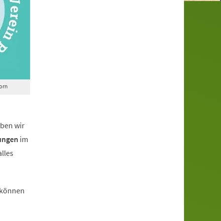
orn
ben wir
ung
en
im
alles
 können