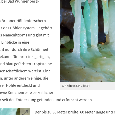
l bei Bad Wünnenberg-
Briloner Höhlenforschern
87 das Höhlensystem. Er gehört
s Malachitdoms und gibt mit
 Einblicke in eine
cht nur durch ihre Schönheit
bekannt für ihre einzigartigen,
nd blau gefärbten Tropfsteine
enschaftlichem Wert ist. Eine
n, unter anderem einige, die
eser Höhle entdeckt und
© Andreas Schudelski
wie Knochenreste eiszeitlicher
r seit der Entdeckung gefunden und erforscht werden.
Der bis zu 30 Meter breite, 60 Meter lange und