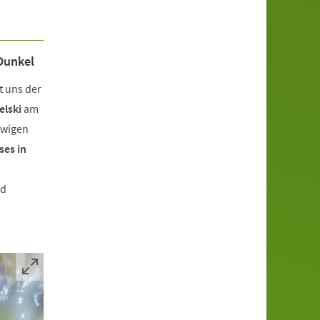
Dunkel
t uns der
elski
am
ewigen
ses in
nd