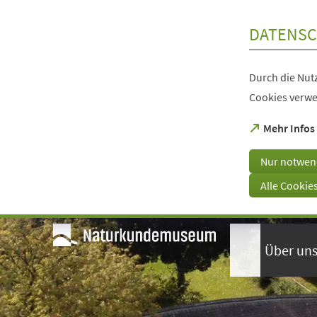
Inhalt anspringen
DATENSC
Durch die Nutz
Cookies verwe
(Öffnet
Mehr Infos
in
einem
Nur notwen
neuen
Tab)
Alle Cookie
Visuelle
Assistenzsoftware
öffnen.
Über un
Mit
der
Tastatur
erreichbar
über
ALT