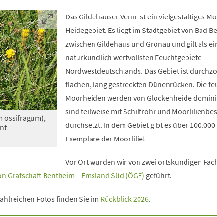
Das Gildehauser Venn ist ein vielgestaltiges M
Heidegebiet. Es liegt im Stadtgebiet von Bad 
zwischen Gildehaus und Gronau und gilt als ei
naturkundlich wertvollsten Feuchtgebiete
Nordwestdeutschlands. Das Gebiet ist durchz
flachen, lang gestreckten Dünenrücken. Die f
Moorheiden werden von Glockenheide domini
sind teilweise mit Schilfrohr und Moorlilienb
m ossifragum),
durchsetzt. In dem Gebiet gibt es über 100.000
nt
Exemplare der Moorlilie!
Vor Ort wurden wir von zwei ortskundigen Fac
on Grafschaft Bentheim – Emsland Süd (ÖGE)
geführt.
zahlreichen Fotos finden Sie im
Rückblick 2026
.