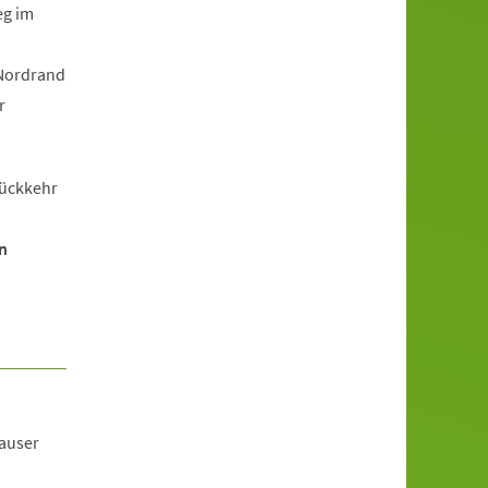
eg im
 Nordrand
r
Rückkehr
n
hauser