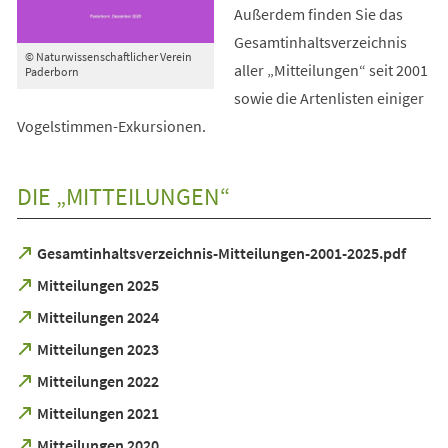
Außerdem finden Sie das
Gesamtinhaltsverzeichnis
© Naturwissenschaftlicher Verein
aller „Mitteilungen“ seit 2001
Paderborn
sowie die Artenlisten einiger
Vogelstimmen-Exkursionen.
DIE „MITTEILUNGEN“
(Öffnet
Gesamtinhaltsverzeichnis-Mitteilungen-2001-2025.pdf
in
(Öffnet
Mitteilungen 2025
einem
in
neuen
(Öffnet
Mitteilungen 2024
einem
Tab)
in
neuen
(Öffnet
Mitteilungen 2023
einem
Tab)
in
neuen
(Öffnet
Mitteilungen 2022
einem
Tab)
in
neuen
(Öffnet
Mitteilungen 2021
einem
Tab)
in
neuen
(Öffnet
Mitteilungen 2020