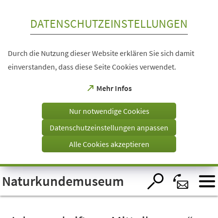
Inhalt anspringen
DATENSCHUTZEINSTELLUNGEN
Durch die Nutzung dieser Website erklären Sie sich damit
einverstanden, dass diese Seite Cookies verwendet.
(Öffnet
Mehr Infos
in
einem
Nur notwendige Cookies
neuen
Tab)
Datenschutzeinstellungen anpassen
Alle Cookies akzeptieren
Visuelle
Naturkundemuseum
Assistenzsoftware
öffnen.