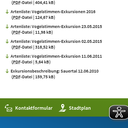
PDF
-Datei
404,41 kB
Artenliste: Vogelstimmen-Exkursionen 2016
PDF
-Datei
124,67 kB
Artenliste: Vogelstimmen-Exkursion 23.05.2015
PDF
-Datei
11,98 kB
Artenliste: Vogelstimmen-Exkursion 02.05.2015
PDF
-Datei
318,52 kB
Artenliste: Vogelstimmen-Exkursion 11.06.2011
PDF
-Datei
5,64 kB
Exkursionsbeschreibung: Sauertal 12.06.2010
PDF
-Datei
159,75 kB
Kontaktformular
(Öffnet
Stadtplan
in
einem
neuen