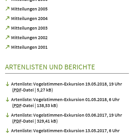
einem
Tab)
in
neuen
(Öffnet
Mitteilungen 2005
einem
Tab)
in
neuen
(Öffnet
Mitteilungen 2004
einem
Tab)
in
neuen
(Öffnet
Mitteilungen 2003
einem
Tab)
in
neuen
(Öffnet
Mitteilungen 2002
einem
Tab)
in
neuen
(Öffnet
Mitteilungen 2001
einem
Tab)
in
neuen
einem
Tab)
neuen
ARTENLISTEN UND BERICHTE
Tab)
Artenliste: Vogelstimmen-Exkursion 19.05.2018, 19 Uhr
PDF
-Datei
5,27 kB
Artenliste: Vogelstimmen-Exkursion 01.05.2018, 6 Uhr
PDF
-Datei
138,53 kB
Artenliste: Vogelstimmen-Exkursion 03.06.2017, 19 Uhr
PDF
-Datei
329,41 kB
Artenliste: Vogelstimmen-Exkursion 13.05.2017, 6 Uhr