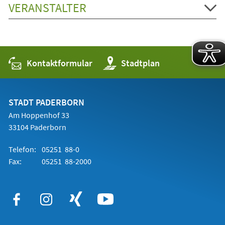
VERANSTALTER
Kontaktformular
(Öffnet
Stadtplan
in
einem
neuen
Tab)
STADT PADERBORN
Am Hoppenhof 33
33104 Paderborn
Telefon:
05251 88-0
Fax:
05251 88-2000