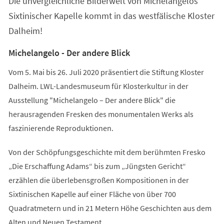
Die unvergleichliche Bilderwelt von Michelangelos
neuen
Tab)
Sixtinischer Kapelle kommt in das westfälische Kloster
Dalheim!
Michelangelo - Der andere Blick
Vom 5. Mai bis 26. Juli 2020 präsentiert die Stiftung Kloster
Dalheim. LWL-Landesmuseum für Klosterkultur in der
Ausstellung "Michelangelo – Der andere Blick" die
herausragenden Fresken des monumentalen Werks als
faszinierende Reproduktionen.
Von der Schöpfungsgeschichte mit dem berühmten Fresko
„Die Erschaffung Adams“ bis zum „Jüngsten Gericht“
erzählen die überlebensgroßen Kompositionen in der
Sixtinischen Kapelle auf einer Fläche von über 700
Quadratmetern und in 21 Metern Höhe Geschichten aus dem
Alten und Neuen Testament.