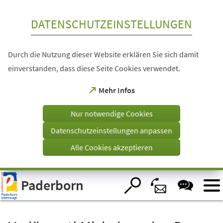
Inhalt anspringen
DATENSCHUTZEINSTELLUNGEN
Durch die Nutzung dieser Website erklären Sie sich damit
einverstanden, dass diese Seite Cookies verwendet.
(Öffnet
Mehr Infos
in
einem
Nur notwendige Cookies
neuen
Tab)
Datenschutzeinstellungen anpassen
Alle Cookies akzeptieren
Visuelle
Paderborn
Assistenzsoftware
öffnen.