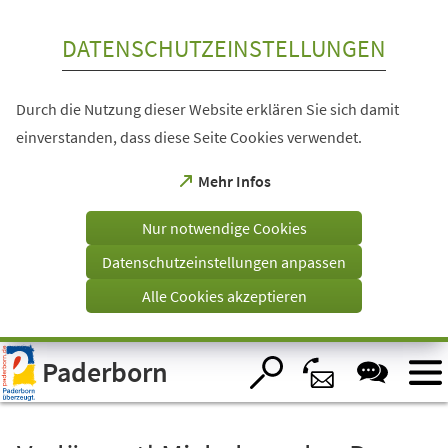
Inhalt anspringen
DATENSCHUTZEINSTELLUNGEN
Durch die Nutzung dieser Website erklären Sie sich damit
einverstanden, dass diese Seite Cookies verwendet.
(Öffnet
Mehr Infos
in
einem
Nur notwendige Cookies
neuen
Tab)
Datenschutzeinstellungen anpassen
Alle Cookies akzeptieren
Visuelle
Paderborn
Assistenzsoftware
öffnen.