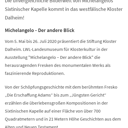
Die unvergleichliche Bilderwelt von Michelangelos
neuen
Tab)
Sixtinischer Kapelle kommt in das westfälische Kloster
Dalheim!
Michelangelo - Der andere Blick
Vom 5. Mai bis 26. Juli 2020 präsentiert die Stiftung Kloster
Dalheim. LWL-Landesmuseum für Klosterkultur in der
Ausstellung "Michelangelo – Der andere Blick" die
herausragenden Fresken des monumentalen Werks als
faszinierende Reproduktionen.
Von der Schöpfungsgeschichte mit dem berühmten Fresko
„Die Erschaffung Adams“ bis zum „Jüngsten Gericht“
erzählen die überlebensgroßen Kompositionen in der
Sixtinischen Kapelle auf einer Fläche von über 700
Quadratmetern und in 21 Metern Höhe Geschichten aus dem
Alten und Neuen Testament.