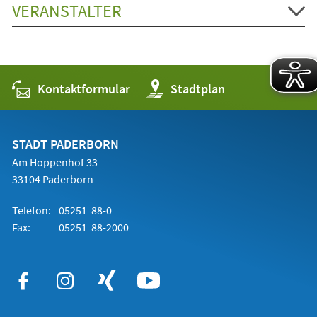
VERANSTALTER
Kontaktformular
(Öffnet
Stadtplan
in
einem
neuen
Tab)
STADT PADERBORN
Am Hoppenhof 33
33104 Paderborn
Telefon:
05251 88-0
Fax:
05251 88-2000