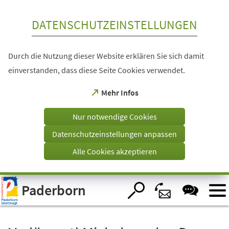
Inhalt anspringen
DATENSCHUTZEINSTELLUNGEN
Durch die Nutzung dieser Website erklären Sie sich damit
einverstanden, dass diese Seite Cookies verwendet.
(Öffnet
Mehr Infos
in
einem
Nur notwendige Cookies
neuen
Tab)
Datenschutzeinstellungen anpassen
Alle Cookies akzeptieren
Visuelle
Paderborn
Assistenzsoftware
öffnen.