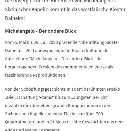
Die unvergleichliche Bilderwelt von Michelangelos
neuen
Tab)
Sixtinischer Kapelle kommt in das westfälische Kloster
Dalheim!
Michelangelo - Der andere Blick
Vom 5. Mai bis 26. Juli 2020 präsentiert die Stiftung Kloster
Dalheim. LWL-Landesmuseum für Klosterkultur in der
Ausstellung "Michelangelo – Der andere Blick" die
herausragenden Fresken des monumentalen Werks als
faszinierende Reproduktionen.
Von der Schöpfungsgeschichte mit dem berühmten Fresko
„Die Erschaffung Adams“ bis zum „Jüngsten Gericht“
erzählen die überlebensgroßen Kompositionen in der
Sixtinischen Kapelle auf einer Fläche von über 700
Quadratmetern und in 21 Metern Höhe Geschichten aus dem
Alten und Neuen Testament.