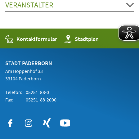
VERANSTALTER
Kontaktformular
(Öffnet
Stadtplan
in
einem
neuen
Tab)
STADT PADERBORN
Am Hoppenhof 33
33104 Paderborn
Telefon:
05251 88-0
Fax:
05251 88-2000