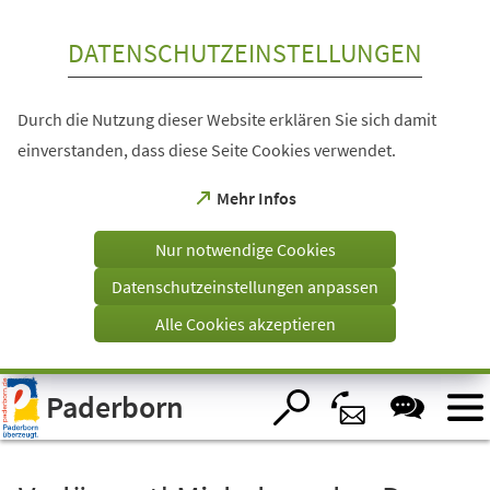
Inhalt anspringen
DATENSCHUTZEINSTELLUNGEN
Durch die Nutzung dieser Website erklären Sie sich damit
einverstanden, dass diese Seite Cookies verwendet.
(Öffnet
Mehr Infos
in
einem
Nur notwendige Cookies
neuen
Tab)
Datenschutzeinstellungen anpassen
Alle Cookies akzeptieren
Visuelle
Paderborn
Assistenzsoftware
öffnen.