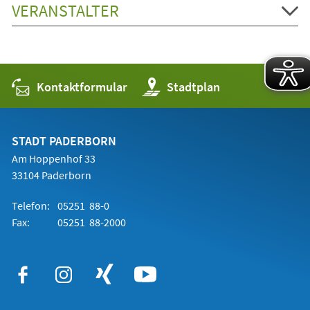
VERANSTALTER
Kontaktformular
(Öffnet
Stadtplan
in
einem
neuen
Tab)
STADT PADERBORN
Am Hoppenhof 33
33104 Paderborn
Telefon:
05251 88-0
Fax:
05251 88-2000