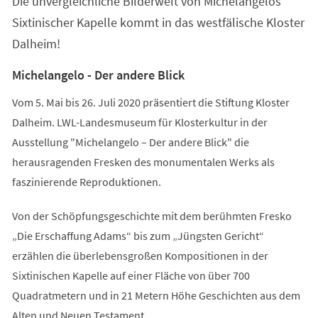
Die unvergleichliche Bilderwelt von Michelangelos
neuen
Tab)
Sixtinischer Kapelle kommt in das westfälische Kloster
Dalheim!
Michelangelo - Der andere Blick
Vom 5. Mai bis 26. Juli 2020 präsentiert die Stiftung Kloster
Dalheim. LWL-Landesmuseum für Klosterkultur in der
Ausstellung "Michelangelo – Der andere Blick" die
herausragenden Fresken des monumentalen Werks als
faszinierende Reproduktionen.
Von der Schöpfungsgeschichte mit dem berühmten Fresko
„Die Erschaffung Adams“ bis zum „Jüngsten Gericht“
erzählen die überlebensgroßen Kompositionen in der
Sixtinischen Kapelle auf einer Fläche von über 700
Quadratmetern und in 21 Metern Höhe Geschichten aus dem
Alten und Neuen Testament.