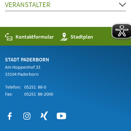
VERANSTALTER
Kontaktformular
(Öffnet
Stadtplan
in
einem
neuen
Tab)
STADT PADERBORN
Am Hoppenhof 33
33104 Paderborn
Telefon:
05251 88-0
Fax:
05251 88-2000