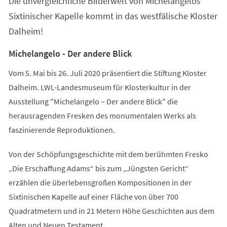
Die unvergleichliche Bilderwelt von Michelangelos
neuen
Tab)
Sixtinischer Kapelle kommt in das westfälische Kloster
Dalheim!
Michelangelo - Der andere Blick
Vom 5. Mai bis 26. Juli 2020 präsentiert die Stiftung Kloster
Dalheim. LWL-Landesmuseum für Klosterkultur in der
Ausstellung "Michelangelo – Der andere Blick" die
herausragenden Fresken des monumentalen Werks als
faszinierende Reproduktionen.
Von der Schöpfungsgeschichte mit dem berühmten Fresko
„Die Erschaffung Adams“ bis zum „Jüngsten Gericht“
erzählen die überlebensgroßen Kompositionen in der
Sixtinischen Kapelle auf einer Fläche von über 700
Quadratmetern und in 21 Metern Höhe Geschichten aus dem
Alten und Neuen Testament.