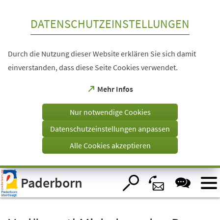
Inhalt anspringen
DATENSCHUTZEINSTELLUNGEN
Durch die Nutzung dieser Website erklären Sie sich damit
einverstanden, dass diese Seite Cookies verwendet.
(Öffnet
Mehr Infos
in
einem
Nur notwendige Cookies
neuen
Tab)
Datenschutzeinstellungen anpassen
Alle Cookies akzeptieren
Visuelle
Paderborn
Assistenzsoftware
öffnen.