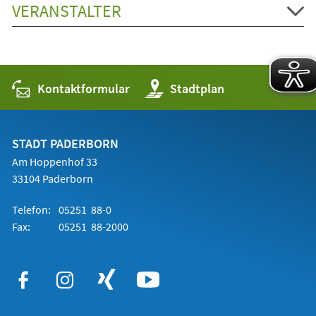
VERANSTALTER
Kontaktformular
(Öffnet
Stadtplan
in
einem
neuen
Tab)
STADT PADERBORN
Am Hoppenhof 33
33104 Paderborn
Telefon:
05251 88-0
Fax:
05251 88-2000