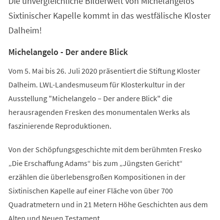
Die unvergleichliche Bilderwelt von Michelangelos
neuen
Tab)
Sixtinischer Kapelle kommt in das westfälische Kloster
Dalheim!
Michelangelo - Der andere Blick
Vom 5. Mai bis 26. Juli 2020 präsentiert die Stiftung Kloster
Dalheim. LWL-Landesmuseum für Klosterkultur in der
Ausstellung "Michelangelo – Der andere Blick" die
herausragenden Fresken des monumentalen Werks als
faszinierende Reproduktionen.
Von der Schöpfungsgeschichte mit dem berühmten Fresko
„Die Erschaffung Adams“ bis zum „Jüngsten Gericht“
erzählen die überlebensgroßen Kompositionen in der
Sixtinischen Kapelle auf einer Fläche von über 700
Quadratmetern und in 21 Metern Höhe Geschichten aus dem
Alten und Neuen Testament.