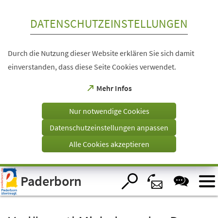
Inhalt anspringen
DATENSCHUTZEINSTELLUNGEN
Durch die Nutzung dieser Website erklären Sie sich damit
einverstanden, dass diese Seite Cookies verwendet.
(Öffnet
Mehr Infos
in
einem
Nur notwendige Cookies
neuen
Tab)
Datenschutzeinstellungen anpassen
Alle Cookies akzeptieren
Visuelle
Paderborn
Assistenzsoftware
öffnen.