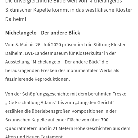
Die unvergleichliche Bilderwelt von Michelangelos
neuen
Tab)
Sixtinischer Kapelle kommt in das westfälische Kloster
Dalheim!
Michelangelo - Der andere Blick
Vom 5. Mai bis 26. Juli 2020 präsentiert die Stiftung Kloster
Dalheim. LWL-Landesmuseum für Klosterkultur in der
Ausstellung "Michelangelo – Der andere Blick" die
herausragenden Fresken des monumentalen Werks als
faszinierende Reproduktionen.
Von der Schöpfungsgeschichte mit dem berühmten Fresko
„Die Erschaffung Adams“ bis zum „Jüngsten Gericht“
erzählen die überlebensgroßen Kompositionen in der
Sixtinischen Kapelle auf einer Fläche von über 700
Quadratmetern und in 21 Metern Höhe Geschichten aus dem
Alten und Neuen Testament.