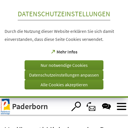
Inhalt anspringen
DATENSCHUTZEINSTELLUNGEN
Durch die Nutzung dieser Website erklären Sie sich damit
einverstanden, dass diese Seite Cookies verwendet.
(Öffnet
Mehr Infos
in
einem
Nur notwendige Cookies
neuen
Tab)
Datenschutzeinstellungen anpassen
Alle Cookies akzeptieren
Visuelle
Paderborn
Assistenzsoftware
öffnen.