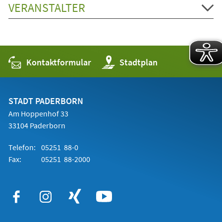
VERANSTALTER
Kontaktformular
(Öffnet
Stadtplan
in
einem
neuen
Tab)
STADT PADERBORN
Am Hoppenhof 33
33104 Paderborn
Telefon:
05251 88-0
Fax:
05251 88-2000