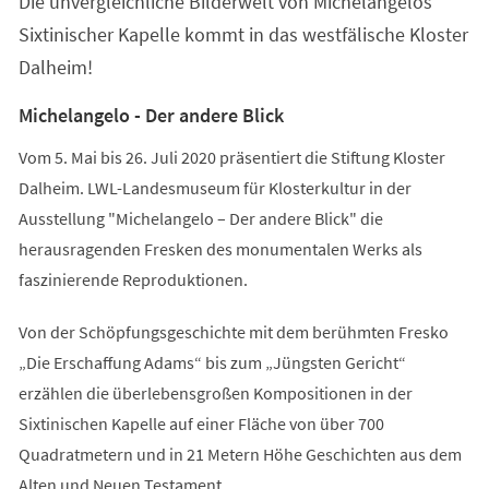
Die unvergleichliche Bilderwelt von Michelangelos
neuen
Tab)
Sixtinischer Kapelle kommt in das westfälische Kloster
Dalheim!
Michelangelo - Der andere Blick
Vom 5. Mai bis 26. Juli 2020 präsentiert die Stiftung Kloster
Dalheim. LWL-Landesmuseum für Klosterkultur in der
Ausstellung "Michelangelo – Der andere Blick" die
herausragenden Fresken des monumentalen Werks als
faszinierende Reproduktionen.
Von der Schöpfungsgeschichte mit dem berühmten Fresko
„Die Erschaffung Adams“ bis zum „Jüngsten Gericht“
erzählen die überlebensgroßen Kompositionen in der
Sixtinischen Kapelle auf einer Fläche von über 700
Quadratmetern und in 21 Metern Höhe Geschichten aus dem
Alten und Neuen Testament.