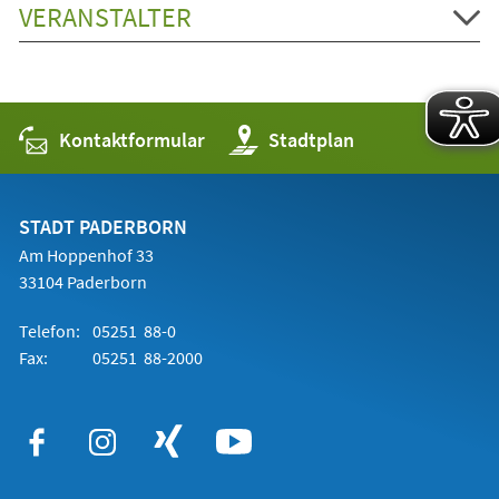
VERANSTALTER
Kontaktformular
(Öffnet
Stadtplan
in
einem
neuen
Tab)
STADT PADERBORN
Am Hoppenhof 33
33104 Paderborn
Telefon:
05251 88-0
Fax:
05251 88-2000