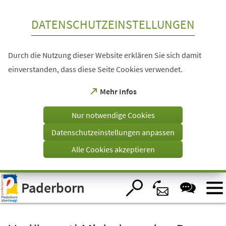
Inhalt anspringen
DATENSCHUTZEINSTELLUNGEN
Durch die Nutzung dieser Website erklären Sie sich damit
einverstanden, dass diese Seite Cookies verwendet.
(Öffnet
Mehr Infos
in
einem
Nur notwendige Cookies
neuen
Tab)
Datenschutzeinstellungen anpassen
Alle Cookies akzeptieren
Visuelle
Paderborn
Assistenzsoftware
öffnen.