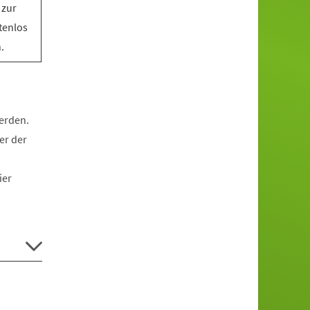
 zur
tenlos
.
werden.
er der
ier