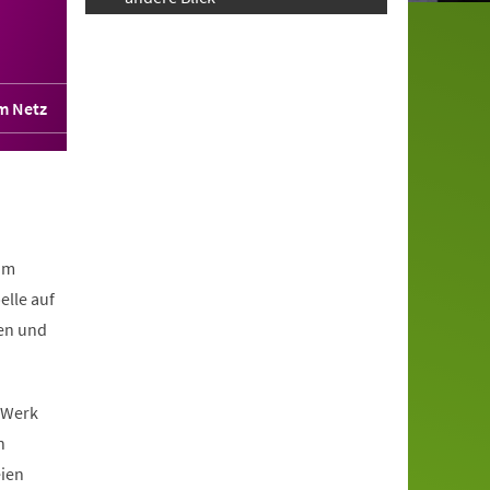
im Netz
.
um
elle auf
en und
e Werk
n
ien