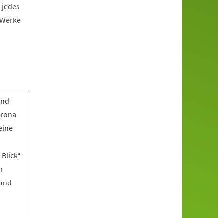
 jedes
n Werke
und
rona-
eine
 Blick“
er
 und