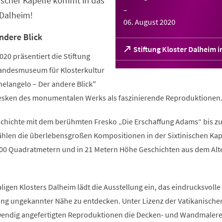
ischer Kapelle kommt in das
–
 Dalheim!
06. August 2020
ndere Blick
(Öffnet
Stiftung Kloster Dalheim 
2020 präsentiert die Stiftung
in
einem
Landesmuseum für Klosterkultur
neuen
helangelo – Der andere Blick"
Tab)
esken des monumentalen Werks als faszinierende Reproduktionen
chichte mit dem berühmten Fresko „Die Erschaffung Adams“ bis z
ählen die überlebensgroßen Kompositionen in der Sixtinischen Kap
700 Quadratmetern und in 21 Metern Höhe Geschichten aus dem Alt
ligen Klosters Dalheim lädt die Ausstellung ein, das eindrucksvoll
ang ungekannter Nähe zu entdecken. Unter Lizenz der Vatikanische
wendig angefertigten Reproduktionen die Decken- und Wandmalere