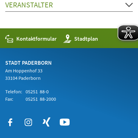
VERANSTALTER
Kontaktformular
(Öffnet
Stadtplan
in
einem
neuen
Tab)
STADT PADERBORN
Am Hoppenhof 33
33104 Paderborn
Telefon:
05251 88-0
Fax:
05251 88-2000