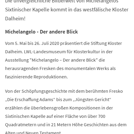
Die unvergleichliche Bilderwelt von Michelangelos
neuen
Tab)
Sixtinischer Kapelle kommt in das westfälische Kloster
Dalheim!
Michelangelo - Der andere Blick
Vom 5. Mai bis 26. Juli 2020 präsentiert die Stiftung Kloster
Dalheim. LWL-Landesmuseum für Klosterkultur in der
Ausstellung "Michelangelo – Der andere Blick" die
herausragenden Fresken des monumentalen Werks als
faszinierende Reproduktionen.
Von der Schöpfungsgeschichte mit dem berühmten Fresko
„Die Erschaffung Adams“ bis zum „Jüngsten Gericht“
erzählen die überlebensgroßen Kompositionen in der
Sixtinischen Kapelle auf einer Fläche von über 700
Quadratmetern und in 21 Metern Höhe Geschichten aus dem
Alten und Neuen Testament.