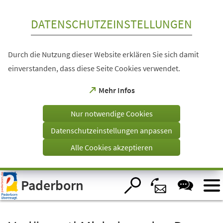
Inhalt anspringen
DATENSCHUTZEINSTELLUNGEN
Durch die Nutzung dieser Website erklären Sie sich damit
einverstanden, dass diese Seite Cookies verwendet.
(Öffnet
Mehr Infos
in
einem
Nur notwendige Cookies
neuen
Tab)
Datenschutzeinstellungen anpassen
Alle Cookies akzeptieren
Visuelle
Paderborn
Assistenzsoftware
öffnen.