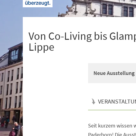
+
1
Von Co-Living bis Glam
Lippe
Neue Ausstellung 
VERANSTALTU
Seit kurzem wissen w
Veranstaltungsinformationen
Paderborn! Die Ausste