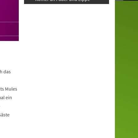
h das
ts Mules
al ein
e
Gäste