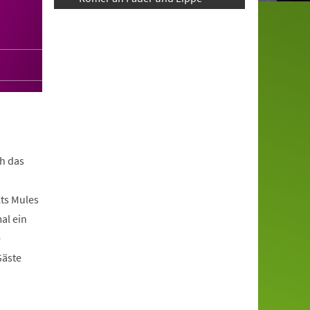
h das
ts Mules
al ein
e
Gäste