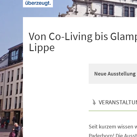
+
1
Von Co-Living bis Glam
Lippe
Neue Ausstellung 
VERANSTALTU
Seit kurzem wissen w
Veranstaltungsinformationen
Paderborn! Die Ausste