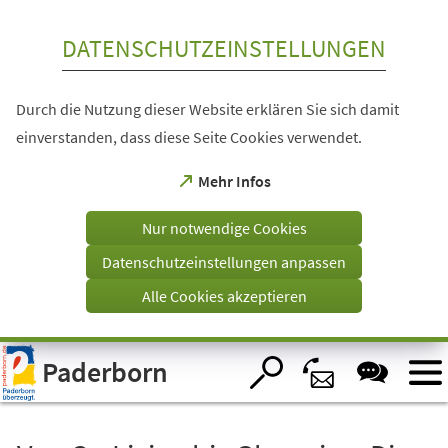
Inhalt anspringen
DATENSCHUTZEINSTELLUNGEN
Durch die Nutzung dieser Website erklären Sie sich damit
einverstanden, dass diese Seite Cookies verwendet.
(Öffnet
Mehr Infos
in
einem
Nur notwendige Cookies
neuen
Tab)
Datenschutzeinstellungen anpassen
Alle Cookies akzeptieren
Visuelle
Paderborn
Assistenzsoftware
öffnen.