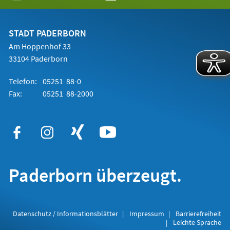
in
einem
neuen
Tab)
STADT PADERBORN
Am Hoppenhof 33
33104 Paderborn
Telefon:
05251 88-0
Fax:
05251 88-2000
Paderborn überzeugt.
Datenschutz / Informationsblätter
Impressum
Barrierefreiheit
Leichte Sprache