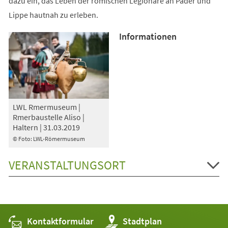
dazu ein, das Leben der römischen Legionäre an Pader und
Lippe hautnah zu erleben.
Informationen
LWL Rmermuseum |
Rmerbaustelle Aliso |
Haltern | 31.03.2019
© Foto: LWL-Römermuseum
VERANSTALTUNGSORT
Kontaktformular
(Öffnet
Stadtplan