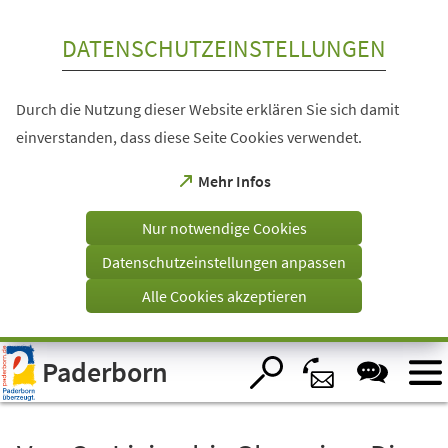
Inhalt anspringen
DATENSCHUTZEINSTELLUNGEN
Durch die Nutzung dieser Website erklären Sie sich damit
einverstanden, dass diese Seite Cookies verwendet.
(Öffnet
Mehr Infos
in
einem
Nur notwendige Cookies
neuen
Tab)
Datenschutzeinstellungen anpassen
Alle Cookies akzeptieren
Visuelle
Paderborn
Assistenzsoftware
öffnen.