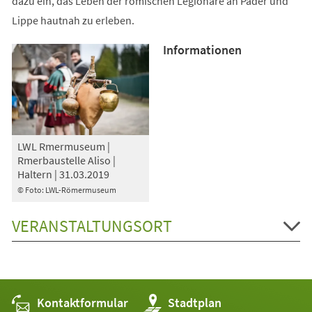
dazu ein, das Leben der römischen Legionäre an Pader und
Lippe hautnah zu erleben.
Informationen
LWL Rmermuseum |
Rmerbaustelle Aliso |
Haltern | 31.03.2019
© Foto: LWL-Römermuseum
VERANSTALTUNGSORT
Kontaktformular
(Öffnet
Stadtplan