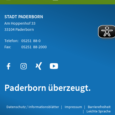
in
einem
neuen
Tab)
STADT PADERBORN
Am Hoppenhof 33
33104 Paderborn
Telefon:
05251 88-0
Fax:
05251 88-2000
Paderborn überzeugt.
Datenschutz / Informationsblätter
Impressum
Barrierefreiheit
Leichte Sprache