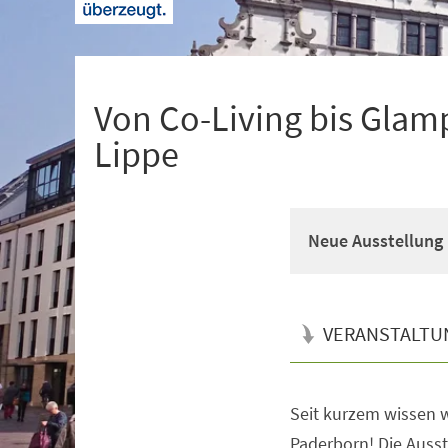
+
1
Von Co-Living bis Glam
Lippe
Neue Ausstellung 
VERANSTALTU
Seit kurzem wissen w
Veranstaltungsinformationen
Paderborn! Die Ausste