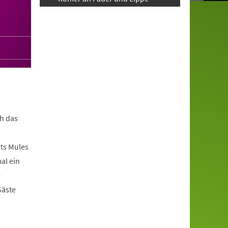
h das
ts Mules
al ein
e
Gäste