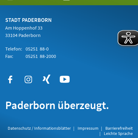
in
einem
neuen
Tab)
STADT PADERBORN
Am Hoppenhof 33
33104 Paderborn
Telefon:
05251 88-0
Fax:
05251 88-2000
Paderborn überzeugt.
Datenschutz / Informationsblätter
Impressum
Barrierefreiheit
Leichte Sprache