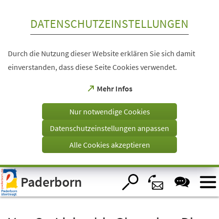
Inhalt anspringen
DATENSCHUTZEINSTELLUNGEN
Durch die Nutzung dieser Website erklären Sie sich damit
einverstanden, dass diese Seite Cookies verwendet.
(Öffnet
Mehr Infos
in
einem
Nur notwendige Cookies
neuen
Tab)
Datenschutzeinstellungen anpassen
Alle Cookies akzeptieren
Visuelle
Paderborn
Assistenzsoftware
öffnen.