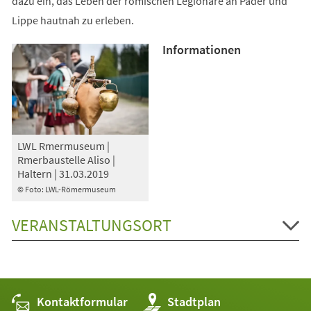
dazu ein, das Leben der römischen Legionäre an Pader und
Lippe hautnah zu erleben.
Informationen
LWL Rmermuseum |
Rmerbaustelle Aliso |
Haltern | 31.03.2019
© Foto: LWL-Römermuseum
VERANSTALTUNGSORT
Kontaktformular
(Öffnet
Stadtplan