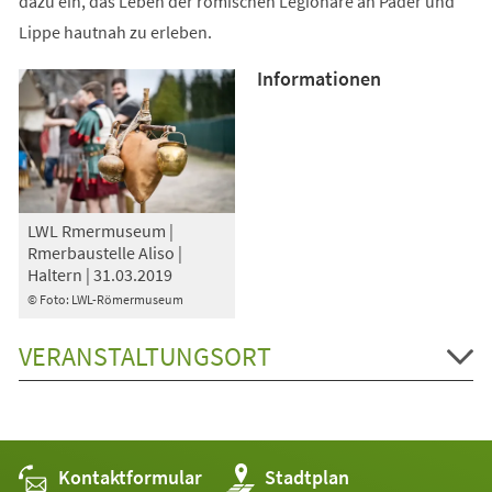
dazu ein, das Leben der römischen Legionäre an Pader und
Lippe hautnah zu erleben.
Informationen
LWL Rmermuseum |
Rmerbaustelle Aliso |
Haltern | 31.03.2019
© Foto: LWL-Römermuseum
VERANSTALTUNGSORT
Kontaktformular
(Öffnet
Stadtplan