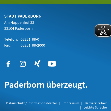
in
einem
neuen
Tab)
STADT PADERBORN
Am Hoppenhof 33
33104 Paderborn
Telefon:
05251 88-0
Fax:
05251 88-2000
Paderborn überzeugt.
Datenschutz / Informationsblätter
Impressum
Barrierefreiheit
Leichte Sprache