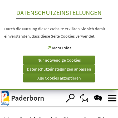
Inhalt anspringen
DATENSCHUTZEINSTELLUNGEN
Durch die Nutzung dieser Website erklären Sie sich damit
einverstanden, dass diese Seite Cookies verwendet.
(Öffnet
Mehr Infos
in
einem
Nur notwendige Cookies
neuen
Tab)
Datenschutzeinstellungen anpassen
Alle Cookies akzeptieren
Visuelle
Paderborn
Assistenzsoftware
öffnen.