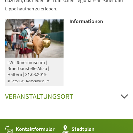
dazu ein, das Leben der römischen Legionäre an Pader und
Lippe hautnah zu erleben.
Informationen
LWL Rmermuseum |
Rmerbaustelle Aliso |
Haltern | 31.03.2019
© Foto: LWL-Römermuseum
VERANSTALTUNGSORT
Kontaktformular
(Öffnet
Stadtplan