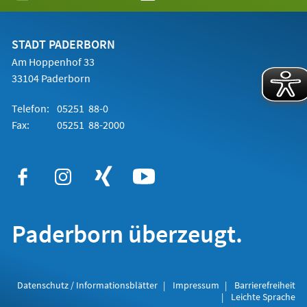
in
einem
neuen
Tab)
STADT PADERBORN
Am Hoppenhof 33
33104 Paderborn
Telefon:
05251 88-0
Fax:
05251 88-2000
Paderborn überzeugt.
Datenschutz / Informationsblätter
Impressum
Barrierefreiheit
Leichte Sprache