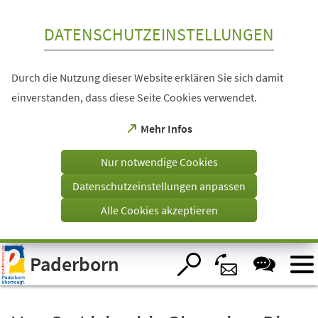
Inhalt anspringen
DATENSCHUTZEINSTELLUNGEN
Durch die Nutzung dieser Website erklären Sie sich damit
einverstanden, dass diese Seite Cookies verwendet.
(Öffnet
Mehr Infos
in
einem
Nur notwendige Cookies
neuen
Tab)
Datenschutzeinstellungen anpassen
Alle Cookies akzeptieren
Visuelle
Paderborn
Assistenzsoftware
öffnen.